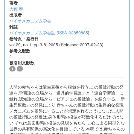
著者
大藪 泰
出版者
バイオメカニズム学会
雑誌
バイオメカニズム学会誌
(
ISSN:02850885
)
巻号頁・発行日
vol.29, no.1, pp.3-8, 2005 (Released:2007-02-23)
参考文献数
21
被引用文献数
1
1
人間の赤ちゃんは誕生直後から模倣を行う.この模倣行動の発
達を,学習論の立場から「道具的学習論」と「連合学習論」に
触れ,認知論の立場から「ピアジェの模倣論」を紹介する.「新
生児模倣」の発見により,赤ちゃんの模倣行動は生得的な発現
メカニズムを基盤にすることが想定されるようになった.人間
の模倣行動の発達は,身体形態の模倣が巧緻化するだけではな
い.それは意図形態の模倣の発現をもたらし,心による同型的な
世界の共有関係の高次化を目指している.本稿では,赤ちゃんの