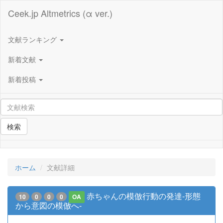
Ceek.jp Altmetrics (α ver.)
文献ランキング
新着文献
新着投稿
検索
ホーム
文献詳細
赤ちゃんの模倣行動の発達-形態
10
0
0
0
OA
から意図の模倣へ-