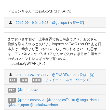
ドヒョンちゃん https://t.co/dTCRnKAT7x
2019-09-19 21:19:23
@guffupo
(
投稿一覧
)
まず食べさす側が、上半身裸である時点でダメ。お父さん、
模倣を取り入れると良いよ。https://t.co/CvtQ17o6QY あと日
本人は、幼少より悪いやつ＝こらしめられるといった思考
を、アンパ○マンやプリキ○アなんかで入れすぎるから頭カチ
カチのマインドレスばっかり育つねん。
https://t.co/yWTVHbjFL9
2018-10-24 18:30:17
@ENAREizanau
(
投稿一覧
)
リツイート・ネットワーク (2)
1
8
0.000
@kintamao48
2
@jimotojimoto561
@kingeaglesTsuku
@kingu_damu
5
@koze6japan
@mokufuwashota