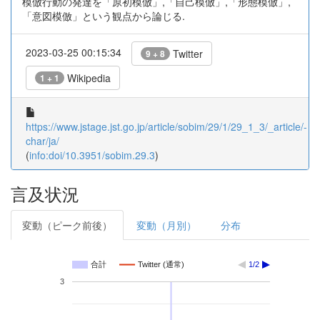
模倣行動の発達を「原初模倣」,「自己模倣」,「形態模倣」,
「意図模倣」という観点から論じる.
2023-03-25 00:15:34
Twitter
9 + 8
Wikipedia
1 + 1
https://www.jstage.jst.go.jp/article/sobim/29/1/29_1_3/_article/-
char/ja/
(
info:doi/10.3951/sobim.29.3
)
言及状況
変動（ピーク前後）
変動（月別）
分布
合計
Twitter (通常)
1/2
3