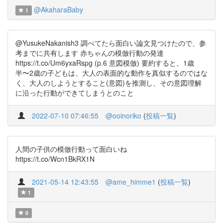
@AkaharaBaby
1
@YusukeNakanish3 調べてたら面白い論文見つけたので、参
考までに共有します 赤ちゃんの模倣行動の発達
https://t.co/Um6yxaRspg (p.6 意図模倣) 要約すると、1歳
半〜2歳の子どもは、大人の表面的な動作を真似するのではな
く、大人のしようとすること(意図)を推測し、その意図理解
に沿った行動ができてしまうとのこと
2022-07-10 07:46:55
@ooinoriko
(
投稿一覧
)
人間の子供の模倣行動って面白いね
https://t.co/Wcn1BkRX1N
2021-05-14 12:43:55
@ame_himme1
(
投稿一覧
)
1
0