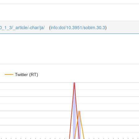
0_1_3/_article/-char/ja/
(
info:doi/10.3951/sobim.30.3
)
Twitter (RT)