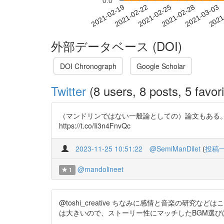
0.0
2021-02-25
2021-02-28
2021-03-03
2021
2021-02-19
2021-02-22
外部データベース (DOI)
DOI Chronograph
Google Scholar
Twitter
(8 users, 8 posts, 5 favori
（マンドリンではない一般論としての）論文もある
https://t.co/Ii3n4FnvQc
2023-11-25 10:51:22
@SemiManDilet
(
投稿
@mandolineet
1
@toshi_creative ちなみに感情と音楽の研究など
は大きいので、ストーリー性にマッチしたBGM選び