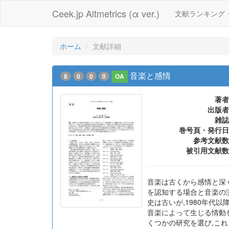
Ceek.jp Altmetrics (α ver.)
文献ランキング
ホーム
文献詳細
音楽と感情
8
0
0
0
OA
著者
出版者
雑誌
巻号頁・発行日
参考文献数
被引用文献数
音楽は古くから感情と深
を認知する場合と音楽の
史は古いが,1980年代
音楽によって生じる情動
くつかの研究を選び,こ