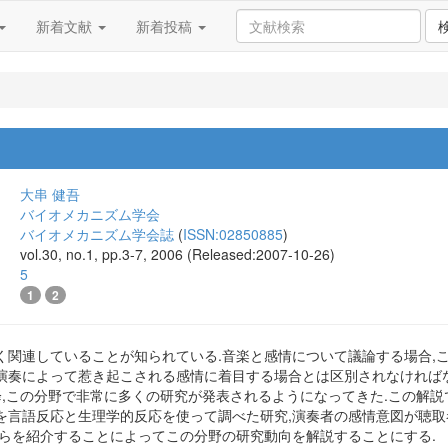
新着文献
新着投稿
大串 健吾
バイオメカニズム学会
バイオメカニズム学会誌
(
ISSN:02850885
)
vol.30, no.1, pp.3-7, 2006 (Released:2007-10-26)
5
1
2
く関連していることが知られている.音楽と感情について議論する場合,
演奏によって惹き起こされる感情に着目する場合とは区別されなければ
以降,この分野で非常に多くの研究が発表されるようになってきた.この解
を言語反応と生理学的反応を使って調べた研究,演奏者の感情意図が聴
れらを紹介することによってこの分野の研究動向を解説することにする.