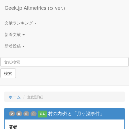
Ceek.jp Altmetrics (α ver.)
文献ランキング
新着文献
新着投稿
検索
ホーム
文献詳細
村の内/外と「月ケ瀬事件」
2
0
0
0
OA
著者