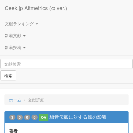
Ceek.jp Altmetrics (α ver.)
文献ランキング
新着文献
新着投稿
検索
ホーム
文献詳細
騒音伝搬に対する風の影響
3
0
0
0
OA
著者