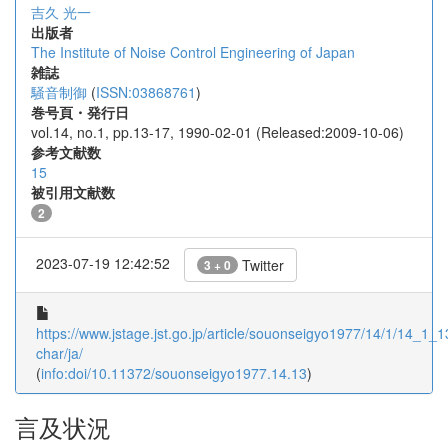
吉久 光一
出版者
The Institute of Noise Control Engineering of Japan
雑誌
騒音制御
(
ISSN:03868761
)
巻号頁・発行日
vol.14, no.1, pp.13-17, 1990-02-01 (Released:2009-10-06)
参考文献数
15
被引用文献数
2
2023-07-19 12:42:52
Twitter
3 + 0
https://www.jstage.jst.go.jp/article/souonseigyo1977/14/1/14_1_13
char/ja/
(
info:doi/10.11372/souonseigyo1977.14.13
)
言及状況