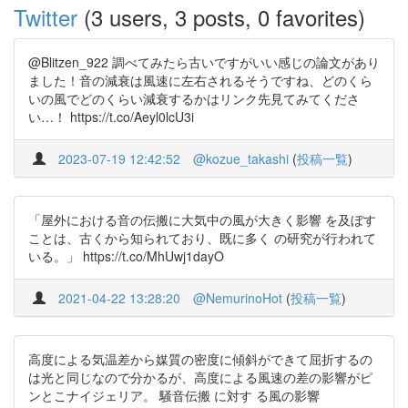
Twitter
(3 users, 3 posts, 0 favorites)
@Blitzen_922 調べてみたら古いですがいい感じの論文があり
ました！音の減衰は風速に左右されるそうですね、どのくら
いの風でどのくらい減衰するかはリンク先見てみてくださ
い…！ https://t.co/Aeyl0lcU3i
2023-07-19 12:42:52
@kozue_takashi
(
投稿一覧
)
「屋外における音の伝搬に大気中の風が大きく影響 を及ぼす
ことは、古くから知られており、既に多く の研究が行われて
いる。」 https://t.co/MhUwj1dayO
2021-04-22 13:28:20
@NemurinoHot
(
投稿一覧
)
高度による気温差から媒質の密度に傾斜ができて屈折するの
は光と同じなので分かるが、高度による風速の差の影響がピ
ンとこナイジェリア。 騒音伝搬 に対す る風の影響