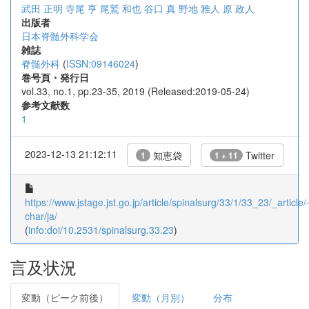
武田 正明
寺尾 亨
尾鷲 和也
谷口 真
野地 雅人
原 政人
出版者
日本脊髄外科学会
雑誌
脊髄外科
(
ISSN:09146024
)
巻号頁・発行日
vol.33, no.1, pp.23-35, 2019 (Released:2019-05-24)
参考文献数
1
2023-12-13 21:12:11
知恵袋
Twitter
1
1 + 11
https://www.jstage.jst.go.jp/article/spinalsurg/33/1/33_23/_article/
char/ja/
(
info:doi/10.2531/spinalsurg.33.23
)
言及状況
変動（ピーク前後）
変動（月別）
分布