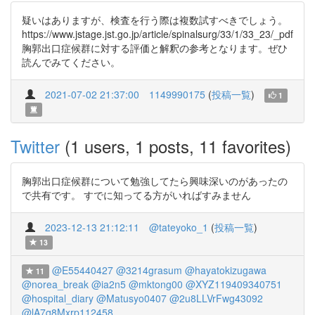
疑いはありますが、検査を行う際は複数試すべきでしょう。
https://www.jstage.jst.go.jp/article/spinalsurg/33/1/33_23/_pdf
胸郭出口症候群に対する評価と解釈の参考となります。ぜひ
読んでみてください。
2021-07-02 21:37:00
1149990175
(
投稿一覧
)
1
Twitter
(1 users, 1 posts, 11 favorites)
胸郭出口症候群について勉強してたら興味深いのがあったの
で共有です。 すでに知ってる方がいればすみません
2023-12-13 21:12:11
@tateyoko_1
(
投稿一覧
)
13
@E55440427
@3214grasum
@hayatokizugawa
11
@norea_break
@ia2n5
@mktong00
@XYZ119409340751
@hospital_diary
@Matusyo0407
@2u8LLVrFwg43092
@lA7q8Mxrp112458