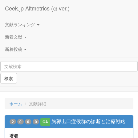
Ceek.jp Altmetrics (α ver.)
文献ランキング
新着文献
新着投稿
検索
ホーム
文献詳細
胸郭出口症候群の診断と治療戦略
2
0
0
0
OA
著者