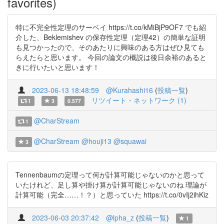
favorites)
特に不完全性定理のサーベイ https://t.co/kMiBjP9OF7 でも紹
介した、Beklemishev の保存性定理（定理42）の簡単な証明
も見つかったので、そのあたりに興味のある方はぜひ見ても
らえたらと思います。 今回の論文の概説は後日余裕のあると
きに行いたいと思います！
2023-06-13 18:48:59
@Kurahashi16
(
投稿一覧
)
リツイート・ネットワーク (1)
1
3
0.577
@CharStream
1
@CharStream
@houji13
@squawai
3
Tennenbaumの定理って何が計算可能じゃないのかと思って
いたけれど、足し算や掛け算が計算可能じゃないのね 理論が
計算可能（完全……！？）と思っていた https://t.co/0vIj2ihKiz
2023-06-03 20:37:42
@lpha_z
(
投稿一覧
)
1