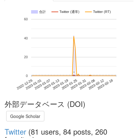
合計
Twitter (通常)
Twitter (RT)
60
40
20
*
*
0
2023-02-12
2022-12-26
2023-01-13
2023-01-31
2023-02-18
2023-01-01
2023-01-19
2023-02-06
2023-01-07
2023-01-25
外部データベース (DOI)
Google Scholar
Twitter
(81 users, 84 posts, 260