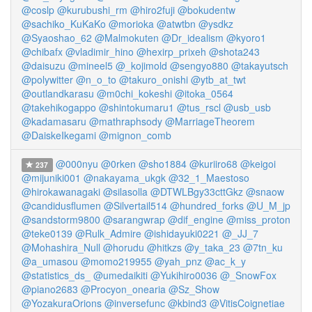
@coslp
@kurubushi_rm
@hiro2fuji
@bokudentw
@sachiko_KuKaKo
@morioka
@atwtbn
@ysdkz
@Syaoshao_62
@Malmokuten
@Dr_idealism
@kyoro1
@chibafx
@vladimir_hino
@hexirp_prixeh
@shota243
@daisuzu
@mineel5
@_kojimold
@sengyo880
@takayutsch
@polywitter
@n_o_to
@takuro_onishi
@ytb_at_twt
@outlandkarasu
@m0chi_kokeshi
@itoka_0564
@takehikogappo
@shintokumaru1
@tus_rscl
@usb_usb
@kadamasaru
@mathraphsody
@MarriageTheorem
@DaiskeIkegami
@mignon_comb
@000nyu
@0rken
@sho1884
@kuriiro68
@keigoi
237
@mijuniki001
@nakayama_ukgk
@32_1_Maestoso
@hirokawanagaki
@silasolla
@DTWLBgy33cttGkz
@snaow
@candidusflumen
@Silvertail514
@hundred_forks
@U_M_jp
@sandstorm9800
@sarangwrap
@dif_engine
@miss_proton
@teke0139
@Rulk_Admire
@ishidayuki0221
@_JJ_7
@Mohashira_Null
@horudu
@hitkzs
@y_taka_23
@7tn_ku
@a_umasou
@momo219955
@yah_pnz
@ac_k_y
@statistics_ds_
@umedaikiti
@Yukihiro0036
@_SnowFox
@piano2683
@Procyon_onearia
@Sz_Show
@YozakuraOrions
@inversefunc
@kbind3
@VitisCoignetiae