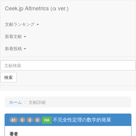
Ceek.jp Altmetrics (α ver.)
文献ランキング
新着文献
新着投稿
検索
ホーム
文献詳細
不完全性定理の数学的発展
81
0
0
0
OA
著者