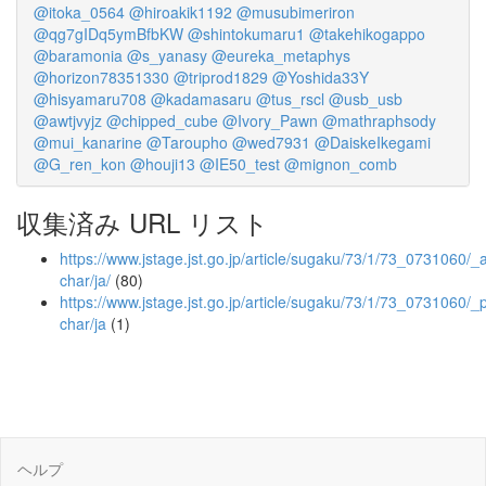
@itoka_0564
@hiroakik1192
@musubimeriron
@qg7gIDq5ymBfbKW
@shintokumaru1
@takehikogappo
@baramonia
@s_yanasy
@eureka_metaphys
@horizon78351330
@triprod1829
@Yoshida33Y
@hisyamaru708
@kadamasaru
@tus_rscl
@usb_usb
@awtjvyjz
@chipped_cube
@Ivory_Pawn
@mathraphsody
@mui_kanarine
@Taroupho
@wed7931
@DaiskeIkegami
@G_ren_kon
@houji13
@IE50_test
@mignon_comb
収集済み URL リスト
https://www.jstage.jst.go.jp/article/sugaku/73/1/73_0731060/_ar
char/ja/
(80)
https://www.jstage.jst.go.jp/article/sugaku/73/1/73_0731060/_p
char/ja
(1)
ヘルプ