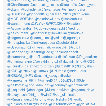
@CharStream
@complain_excuse
@koplec78
@shin_yone
@ykamit
@bokudentw
@nyantacos
@shimonnoaka
@BTsukuba
@gongonKS
@hararan_2010
@korukome
@MORIMOTOlab
@saladbowl_dev
@societah0810
@wantanmeno
@8VxYz4BWF73DEKX
@atwtbn
@Ayumu_walker
@cobwebkanamachi
@ged_pt
@halco_manH
@hhattori8
@imikaimika
@morioka
@sagami1963
@tama_kimii
@ysdkz
@jaguring1
@metaphusika
@onikunoyouda
@potetoichiro
@Syaoshao_62
@tweet_taiki
@woyuki_
@yotb11
@Diogene7
@HabsburgRed
@Zahlangabeheft
@inumoaruk_
@LeeThaddeus94
@okifukuto
@Dr_idealism
@ohkumanekno
@awaytrinitroto2
@vladimir_hino
@XX62
@FJuraku_dai
@hexirp_prixeh
@jarcat4819
@karoyakani
@KDD
@kzhk75
@_kmt46
@f_dumnie
@hide36ous
@KISUGI_JINEN
@suzuki_kazuya
@yukoim
@kamekame_0611
@mineel5
@1c56cd79c4155de
@ballforest
@ggg_adm_def
@inoudayo
@nominarute
@_kojimold
@dankogai
@MurakamiMath
@pigamo_dayo
@takayutsch
@tri_iro
@wint7
@cut_elimination
@k0masandesu
@n_o_to
@so_tyskdm
@Hyrodium
@outlandkarasu
@tsuruba
@unsoundsystem
@ytb_at_twt