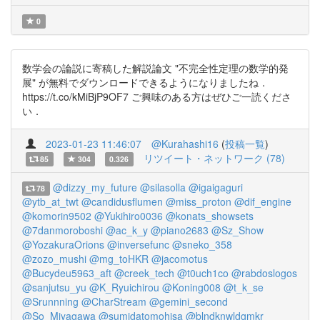
0
数学会の論説に寄稿した解説論文 "不完全性定理の数学的発
展" が無料でダウンロードできるようになりましたね．
https://t.co/kMiBjP9OF7 ご興味のある方はぜひご一読くださ
い．
2023-01-23 11:46:07
@Kurahashi16
(
投稿一覧
)
リツイート・ネットワーク (78)
85
304
0.326
@dizzy_my_future
@silasolla
@igaigaguri
78
@ytb_at_twt
@candidusflumen
@miss_proton
@dif_engine
@komorin9502
@Yukihiro0036
@konats_showsets
@7danmoroboshi
@ac_k_y
@piano2683
@Sz_Show
@YozakuraOrions
@inversefunc
@sneko_358
@zozo_mushi
@mg_toHKR
@jacomotus
@Bucydeu5963_aft
@creek_tech
@t0uch1co
@rabdoslogos
@sanjutsu_yu
@K_Ryuichirou
@Koning008
@t_k_se
@Srunnning
@CharStream
@gemini_second
@So_Miyagawa
@sumidatomohisa
@blndknwldgmkr