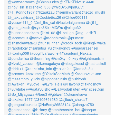
@wowoshiwowo
@Chinnu3des
@KENKEN21314440
@nov_sin_k
@sneko_358
@WcDv5uVjhrlGJvt
@T_Konno1967
@kzaukzau
@semiinvariant
@zozo_mushi
@_takuyakisan_
@CookieBox26
@Chloe000111
@yosswi414_0
@mi_the_cat
@factorialgamma
@sj51_
@yme_akoch
@xylrz3StxhMDAYu
@bingo321
@bunnkanokokoro
@hist102
@I_sei_go
@mg_toHKR
@jacomotus
@acevif
@isobehiroaki
@primes2
@shimokawataku
@funsu_than
@creek_tech
@KingNiwaka
@rabdology
@sanjutsu_yu
@kakond3
@madarasensei
@Koning008
@oogiriyarawone
@Yasufumi_Nakata
@pundar1ca
@Srunnning
@sm0kym0nkey
@eightmanism
@kizaki_vacuum
@komagataya
@nisegakusei
@hashaskell
@ririri1x1
@ronkeisha_info
@krxiahfan
@tomo3u3u
@science_kanzume
@YokokShoMath
@Kashu82171388
@masamoto_yuichi
@nipponshinshi
@tkshhysh
@Awaken_MyLove_
@Lyre_Reis
@Flavon6
@1knosnow
@yuwtnbe
@AgataSuisho
@DaikyodaiFuten
@p1scesCom
@So_Miyagawa
@beu3
@gbiwer
@okometsuvu
@takaken1977
@3405691582
@ajitesh_shukla7
@gengopitouketu
@NoBody26523124
@xiangze750
@gatakahashi
@HHany
@hmathmaster_bot
@inoque
@kusumatoh
@NakTaK8
@tdaiman43
@tweetnakasho