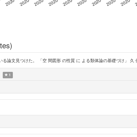
tes)
論文見つけた。 「空 間図形 の性質 に よる類体論の基礎づけ」 久 保 田 富 雄 h
1