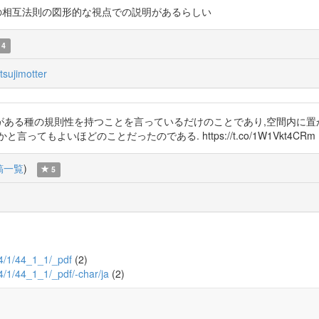
Cb べき乗の相互法則の図形的な視点での説明があるらしい
4
sujimotter
ある種の規則性を持つことを言っているだけのことであり,空間内に置
もよいほどのことだったのである. https://t.co/1W1Vkt4CRm
稿一覧
)
5
44/1/44_1_1/_pdf
(2)
44/1/44_1_1/_pdf/-char/ja
(2)