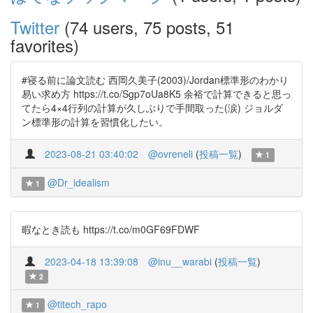
Twitter
(74 users, 75 posts, 51
favorites)
#寝る前に論文読む 西岡久美子(2003)/Jordan標準形のわかり
易い求め方 https://t.co/Sgp7oUa8K5 余裕で計算できると思っ
てたら4×4行列の計算が久しぶりで手間取った(涙) ジョルダ
ン標準形の計算を習慣化したい。
2023-08-21 03:40:02
@ovreneli
(
投稿一覧
)
1
@Dr_idealism
1
暇なとき読も https://t.co/m0GF69FDWF
2023-04-18 13:39:08
@inu__warabi
(
投稿一覧
)
2
@titech_rapo
1