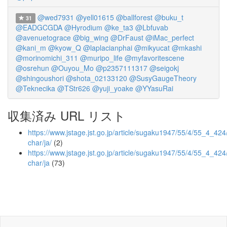
@wed7931
@yell01615
@ballforest
@buku_t
31
@EADGCGDA
@Hyrodium
@ke_ta3
@Lbfuvab
@avenuetograce
@big_wing
@DrFaust
@iMac_perfect
@kani_m
@kyow_Q
@laplacianphai
@mikyucat
@mkashi
@morinomichi_311
@muripo_life
@myfavoritescene
@osrehun
@Ouyou_Mo
@p2357111317
@seigokj
@shingoushori
@shota_02133120
@SusyGaugeTheory
@Teknecika
@TStr626
@yuji_yoake
@YYasuRai
収集済み URL リスト
https://www.jstage.jst.go.jp/article/sugaku1947/55/4/55_4_424/
char/ja/
(2)
https://www.jstage.jst.go.jp/article/sugaku1947/55/4/55_4_424
char/ja
(73)