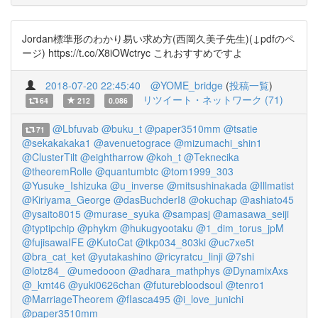
Jordan標準形のわかり易い求め方(西岡久美子先生)(↓pdfのペ
ージ) https://t.co/X8iOWctryc これおすすめですよ
2018-07-20 22:45:40
@YOME_bridge
(
投稿一覧
)
リツイート・ネットワーク (71)
64
212
0.086
@Lbfuvab
@buku_t
@paper3510mm
@tsatie
71
@sekakakaka1
@avenuetograce
@mizumachi_shin1
@ClusterTilt
@eightharrow
@koh_t
@Teknecika
@theoremRolle
@quantumbtc
@tom1999_303
@Yusuke_Ishizuka
@u_inverse
@mitsushinakada
@Illmatist
@Kiriyama_George
@dasBuchderI8
@okuchap
@ashiato45
@ysaito8015
@murase_syuka
@sampasj
@amasawa_seiji
@typtipchip
@phykm
@hukugyootaku
@1_dim_torus_jpM
@fujisawaIFE
@KutoCat
@tkp034_803ki
@uc7xe5t
@bra_cat_ket
@yutakashino
@ricyratcu_linji
@7shi
@lotz84_
@umedooon
@adhara_mathphys
@DynamixAxs
@_kmt46
@yuki0626chan
@futurebloodsoul
@tenro1
@MarriageTheorem
@fIasca495
@i_love_junichi
@paper3510mm