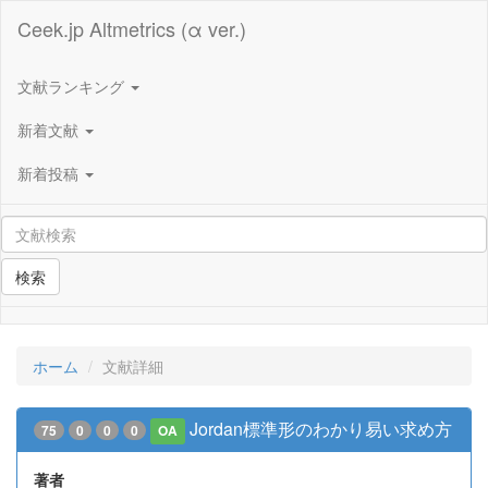
Ceek.jp Altmetrics (α ver.)
文献ランキング
新着文献
新着投稿
検索
ホーム
文献詳細
Jordan標準形のわかり易い求め方
75
0
0
0
OA
著者