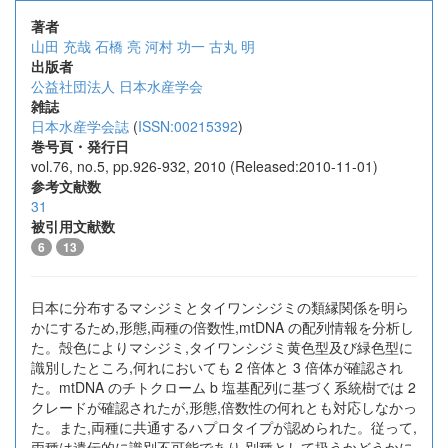
著者
山田 充哉
石橋 亮
河村 功一
古丸 明
出版者
公益社団法人 日本水産学会
雑誌
日本水産学会誌
(
ISSN:00215392
)
巻号頁・発行日
vol.76, no.5, pp.926-932, 2010 (Released:2010-11-01)
参考文献数
31
被引用文献数
6
13
日本に分布するマシジミとタイワンシジミの類縁関係を明ら
かにするため,形態,両種の倍数性,mtDNA の配列情報を分析し
た。殻色によりマシジミ,タイワンシジミ黄色型及び緑色型に
識別したところ,何れにおいても 2 倍体と 3 倍体が確認され
た。mtDNA のチトクローム b 塩基配列に基づく系統樹では 2
クレードが確認されたが,形態,倍数性の何れとも対応しなかっ
た。また,両種に共通するハプロタイプが認められた。従って,
両種は遺伝的に識別不可能であり,別種として扱うかどうかに