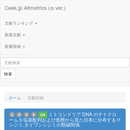
Ceek.jp Altmetrics (α ver.)
文献ランキング
新着文献
新着投稿
検索
ホーム
文献詳細
ミトコンドリア DNA のチトクロ
2
0
0
0
OA
ーム b 塩基配列および形態から見た日本に分布するマ
シジミ,タイワンシジミの類縁関係