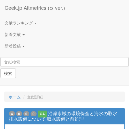
Ceek.jp Altmetrics (α ver.)
文献ランキング
新着文献
新着投稿
検索
ホーム
文献詳細
沿岸水域の環境保全と海水の取水
4
0
0
0
OA
排水設備について 取水設備と前処理