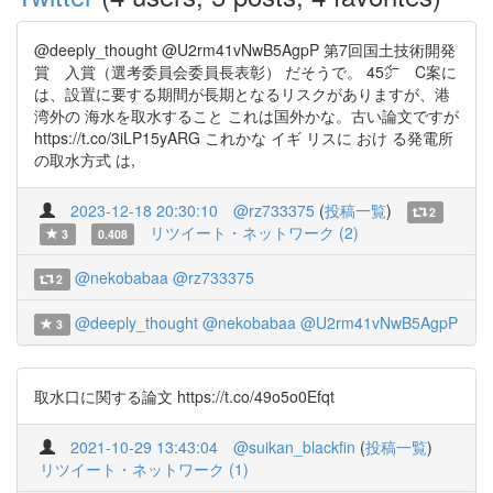
@deeply_thought @U2rm41vNwB5AgpP 第7回国土技術開発
賞 入賞（選考委員会委員長表彰） だそうで。 45㌻ C案に
は、設置に要する期間が長期となるリスクがありますが、港
湾外の 海水を取水すること これは国外かな。古い論文ですが
https://t.co/3iLP15yARG これかな イギ リスに おけ る発電所
の取水方式 は,
2023-12-18 20:30:10
@rz733375
(
投稿一覧
)
2
リツイート・ネットワーク (2)
3
0.408
@nekobabaa
@rz733375
2
@deeply_thought
@nekobabaa
@U2rm41vNwB5AgpP
3
取水口に関する論文 https://t.co/49o5o0Efqt
2021-10-29 13:43:04
@suikan_blackfin
(
投稿一覧
)
リツイート・ネットワーク (1)