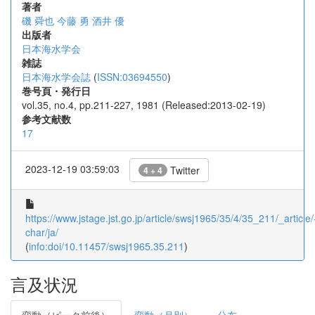
著者
磯 舜也
今藤 勇
酒井 優
出版者
日本海水学会
雑誌
日本海水学会誌
(
ISSN:03694550
)
巻号頁・発行日
vol.35, no.4, pp.211-227, 1981 (Released:2013-02-19)
参考文献数
17
2023-12-19 03:59:03
Twitter
4 + 4
https://www.jstage.jst.go.jp/article/swsj1965/35/4/35_211/_article/
char/ja/
(
info:doi/10.11457/swsj1965.35.211
)
言及状況