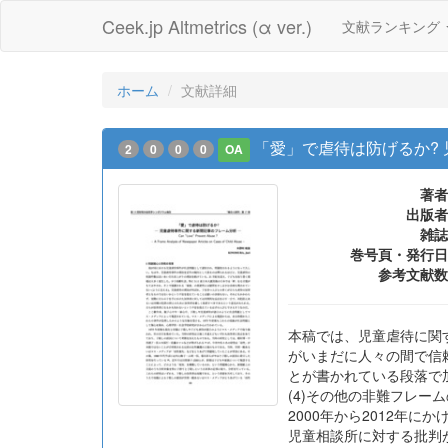
Ceek.jp Altmetrics (α ver.)
文献ランキング
ホーム
文献詳細
「愛」で虐待は防げるか?
2
0
0
0
OA
著者
出版者
雑誌
巻号頁・発行日
参考文献数
本稿では、児童虐待に関
がいまだに人々の間で信
とが書かれている段落で加
(4)その他の非難フレ
2000年から2012年
児童相談所に対する批判