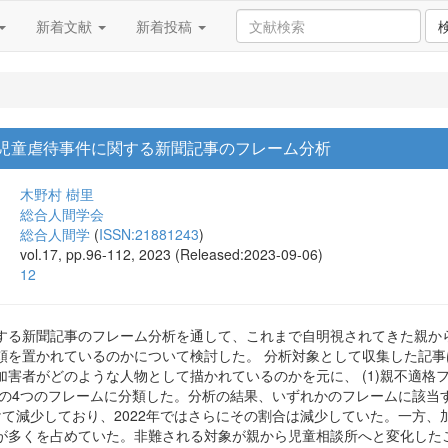
新着文献
新着投稿
 児童虐待事件に関する新聞記事のフレーム分析
木野村 樹里
総合人間学会
総合人間学
(
ISSN:21881243
)
vol.17, pp.96-112, 2023 (Released:2023-09-06)
12
する新聞記事のフレーム分析を通して、これまで自明視されてきた親か
頼を置かれているのかについて検討した。 分析対象として収集した記
害者がどのような人物として描かれているのかを元に、 (1)親不適格フレ
ームの4つのフレームに分類した。分析の結果、いずれかのフレームに該
にかけて減少しており、2022年ではさらにその割合は減少していた。一
が多くを占めていた。非難される対象が親から児童相談所へと変化した