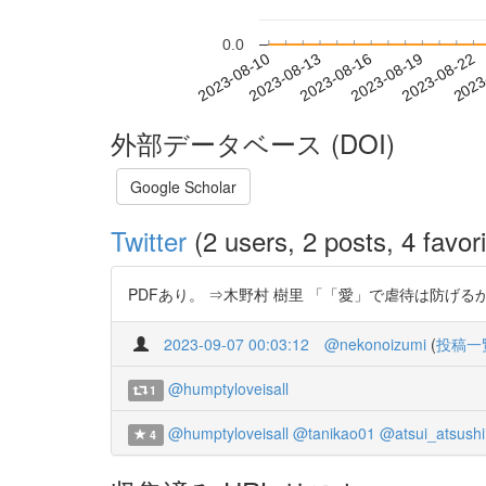
0.0
2023-08-16
2023-08-19
2023-08-22
2023
2023-08-10
2023-08-13
外部データベース (DOI)
Google Scholar
Twitter
(2 users, 2 posts, 4 favori
PDFあり。 ⇒木野村 樹里 「「愛」で虐待は防げるか? 児童
2023-09-07 00:03:12
@nekonoizumi
(
投稿一
@humptyloveisall
1
@humptyloveisall
@tanikao01
@atsui_atsushi
4