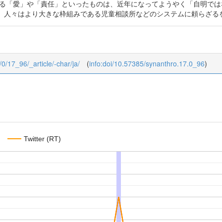
する「愛」や「責任」といったものは、近年になってようやく「自明で
、人々はより大きな枠組みである児童相談所などのシステムに頼らざる
/0/17_96/_article/-char/ja/
(
info:doi/10.57385/synanthro.17.0_96
)
Twitter (RT)