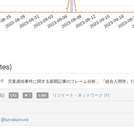
*
*
2023-09-15
2023-09-18
2023-09
-08-25
2
2023-08-28
2023-08-31
2023-09-03
2023-09-06
2023-09-09
2023-09-12
tes)
虐待事件に関する新聞記事のフレーム分析」 『総合人間学』17 (2023) http
覧
)
リツイート・ネットワーク (1)
2
7
0.500
@sznakamura