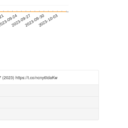
-21
023-09-24
2023-09-27
2023-09-30
2023-10-03
s://t.co/ncny6tdaKw