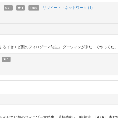
)
リツイート・ネットワーク (1)
1
1
1.000
エビ類のフィロゾーマ幼生」 ダーウィンが来た！でやってた。 https://t
1
類のフィロゾーマ幼生，若林香織・田中祐志，TAXA 日本動物分類学会誌，2012