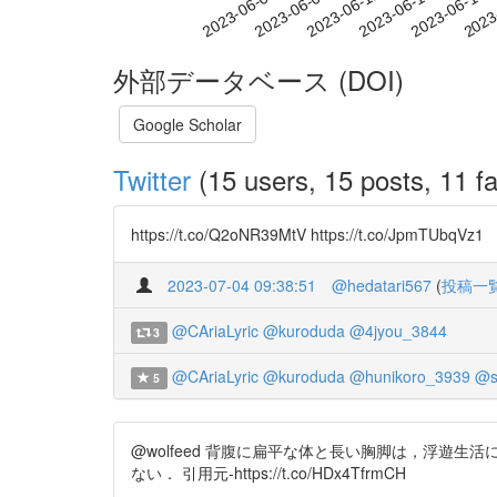
2023-06-12
2023-06-15
2023-06-18
2023
2023-06-06
2023-06-09
外部データベース (DOI)
Google Scholar
Twitter
(15 users, 15 posts, 11 fa
https://t.co/Q2oNR39MtV https://t.co/JpmTUbqVz1
2023-07-04 09:38:51
@hedatari567
(
投稿一
@CAriaLyric
@kuroduda
@4jyou_3844
3
@CAriaLyric
@kuroduda
@hunikoro_3939
@s
5
@wolfeed 背腹に扁平な体と長い胸脚は，浮
ない． 引用元-https://t.co/HDx4TfrmCH