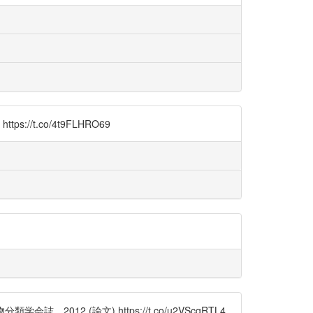
.co/4t9FLHRO69
 (論文) https://t.co/u2VScgRTL4