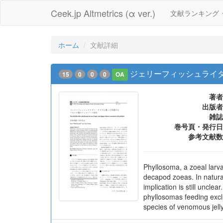
Ceek.jp Altmetrics (α ver.)
文献ランキング
ホーム
文献詳細
ジェリーフィッシュライダ
15
0
0
0
OA
著者
出版者
雑誌
巻号頁・発行日
参考文献数
Phyllosoma, a zoeal larva
decapod zoeas. In natural
implication is still uncl
phyllosomas feeding exclu
species of venomous jelly