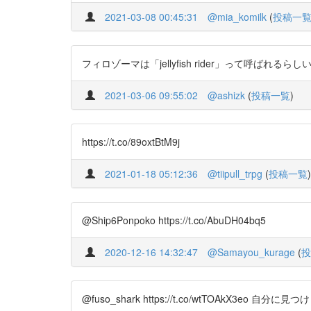
2021-03-08 00:45:31
@mia_komilk
(
投稿一
フィロゾーマは「jellyfish rider」って呼ばれるらしい。
2021-03-06 09:55:02
@ashizk
(
投稿一覧
)
https://t.co/89oxtBtM9j
2021-01-18 05:12:36
@tiipull_trpg
(
投稿一覧
)
@Ship6Ponpoko https://t.co/AbuDH04bq5
2020-12-16 14:32:47
@Samayou_kurage
(
投
@fuso_shark https://t.co/wtTOAkX3eo