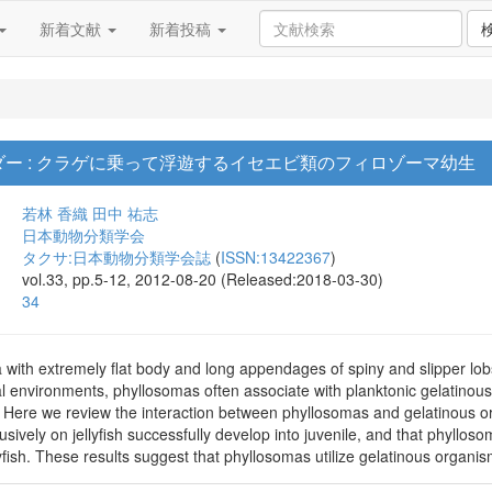
新着文献
新着投稿
ー : クラゲに乗って浮遊するイセエビ類のフィロゾーマ幼生
若林 香織
田中 祐志
日本動物分類学会
タクサ:日本動物分類学会誌
(
ISSN:13422367
)
vol.33, pp.5-12, 2012-08-20 (Released:2018-03-30)
34
 with extremely flat body and long appendages of spiny and slipper lobs
 environments, phyllosomas often associate with planktonic gelatinous 
ear. Here we review the interaction between phyllosomas and gelatinous
sively on jellyfish successfully develop into juvenile, and that phyllos
fish. These results suggest that phyllosomas utilize gelatinous organism