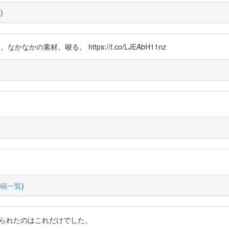
覧
)
なかなかの素材。唆る。 https://t.co/LJEAbH11nz
稿一覧
)
 自分に見つけられたのはこれだけでした。