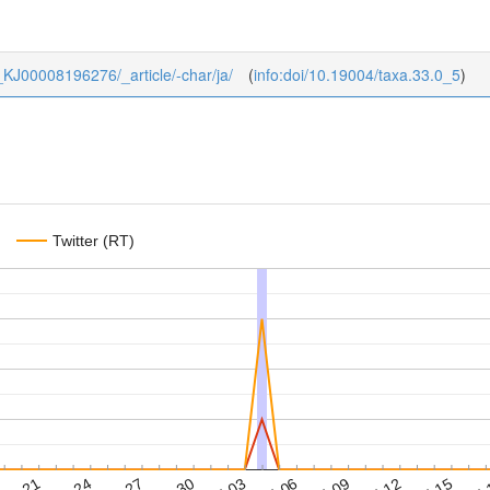
33_KJ00008196276/_article/-char/ja/
(
info:doi/10.19004/taxa.33.0_5
)
Twitter (RT)