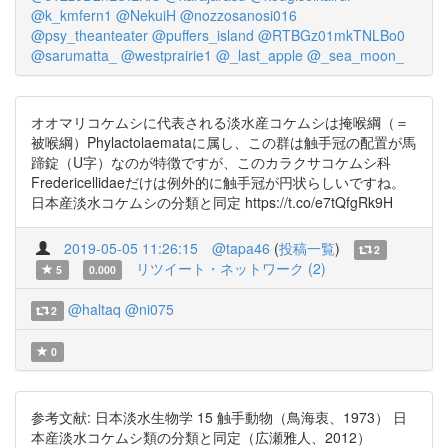
@k_kmfern1
@NekuiH
@nozzosanosi016
@psy_theanteater
@puffers_island
@RTBGz01mkTNLBo0
@sarumatta_
@westprairie1
@_last_apple
@_sea_moon_
オオマリコケムシに代表される淡水産コケムシは掩喉綱（＝
被喉綱）Phylactolaemataに属し、この群は触手冠の配置が馬
蹄錠（U字）なのが特徴ですが、このカラクサコケムシ科
Fredericellidaeだけは例外的に触手冠が円状らしいですね。
日本産淡水コケムシの分類と同定 https://t.co/e7tQfgRk9H
2019-05-05 11:26:15
@tapa46
(
投稿一覧
)
2
リツイート・ネットワーク (2)
5
0.000
@haltaq
@ni075
2
0
参考文献: 日本淡水生物学 15 触手動物（鳥海衷、1973） 日
本産淡水コケムシ類の分類と同定（広瀬雅人、2012）