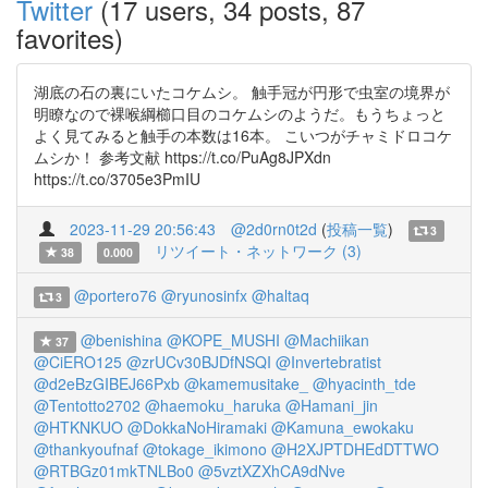
Twitter
(17 users, 34 posts, 87
favorites)
湖底の石の裏にいたコケムシ。 触手冠が円形で虫室の境界が
明瞭なので裸喉綱櫛口目のコケムシのようだ。もうちょっと
よく見てみると触手の本数は16本。 こいつがチャミドロコケ
ムシか！ 参考文献 https://t.co/PuAg8JPXdn
https://t.co/3705e3PmIU
2023-11-29 20:56:43
@2d0rn0t2d
(
投稿一覧
)
3
リツイート・ネットワーク (3)
38
0.000
@portero76
@ryunosinfx
@haltaq
3
@benishina
@KOPE_MUSHI
@Machiikan
37
@CiERO125
@zrUCv30BJDfNSQI
@Invertebratist
@d2eBzGIBEJ66Pxb
@kamemusitake_
@hyacinth_tde
@Tentotto2702
@haemoku_haruka
@Hamani_jin
@HTKNKUO
@DokkaNoHiramaki
@Kamuna_ewokaku
@thankyoufnaf
@tokage_ikimono
@H2XJPTDHEdDTTWO
@RTBGz01mkTNLBo0
@5vztXZXhCA9dNve