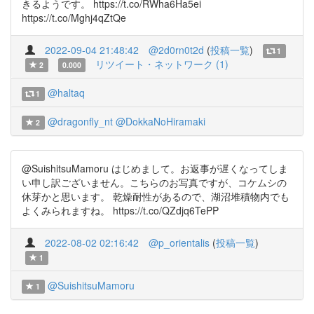
きるようです。 https://t.co/RWha6Ha5ei
https://t.co/Mghj4qZtQe
2022-09-04 21:48:42
@2d0rn0t2d
(
投稿一覧
)
1
リツイート・ネットワーク (1)
2
0.000
@haltaq
1
@dragonfly_nt
@DokkaNoHiramaki
2
@SuishitsuMamoru はじめまして。お返事が遅くなってしま
い申し訳ございません。こちらのお写真ですが、コケムシの
休芽かと思います。 乾燥耐性があるので、湖沼堆積物内でも
よくみられますね。 https://t.co/QZdjq6TePP
2022-08-02 02:16:42
@p_orientalis
(
投稿一覧
)
1
@SuishitsuMamoru
1