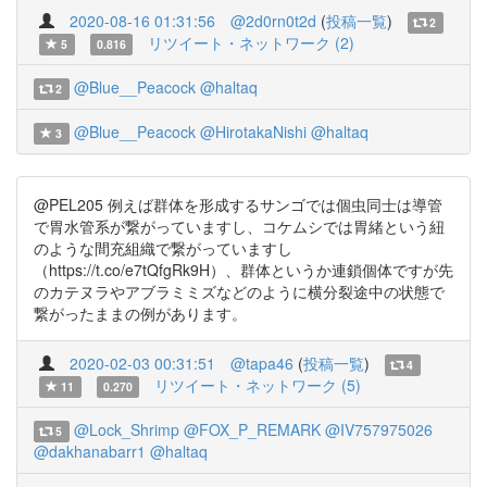
2020-08-16 01:31:56
@2d0rn0t2d
(
投稿一覧
)
2
リツイート・ネットワーク (2)
5
0.816
@Blue__Peacock
@haltaq
2
@Blue__Peacock
@HirotakaNishi
@haltaq
3
@PEL205 例えば群体を形成するサンゴでは個虫同士は導管
で胃水管系が繋がっていますし、コケムシでは胃緒という紐
のような間充組織で繋がっていますし
（https://t.co/e7tQfgRk9H）、群体というか連鎖個体ですが先
のカテヌラやアブラミミズなどのように横分裂途中の状態で
繋がったままの例があります。
2020-02-03 00:31:51
@tapa46
(
投稿一覧
)
4
リツイート・ネットワーク (5)
11
0.270
@Lock_Shrimp
@FOX_P_REMARK
@IV757975026
5
@dakhanabarr1
@haltaq