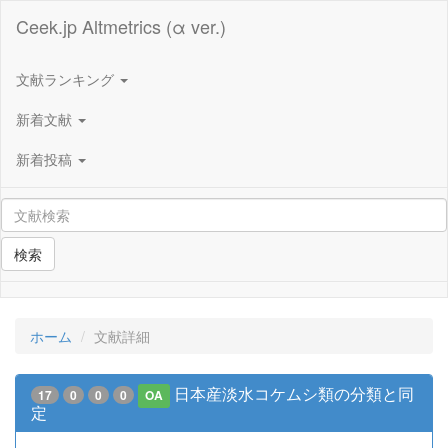
Ceek.jp Altmetrics (α ver.)
文献ランキング
新着文献
新着投稿
検索
ホーム
文献詳細
日本産淡水コケムシ類の分類と同
17
0
0
0
OA
定