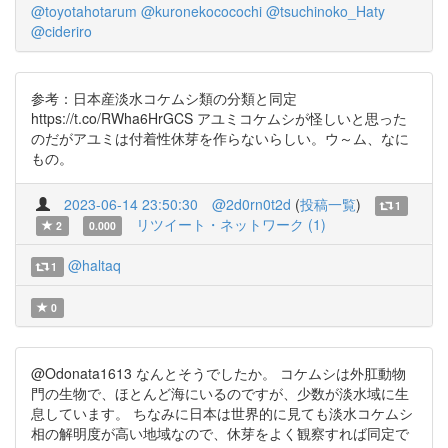
@toyotahotarum
@kuronekococochi
@tsuchinoko_Haty
@cideriro
参考：日本産淡水コケムシ類の分類と同定
https://t.co/RWha6HrGCS アユミコケムシが怪しいと思った
のだがアユミは付着性休芽を作らないらしい。ウ～ム、なに
もの。
2023-06-14 23:50:30
@2d0rn0t2d
(
投稿一覧
)
1
リツイート・ネットワーク (1)
2
0.000
@haltaq
1
0
@Odonata1613 なんとそうでしたか。 コケムシは外肛動物
門の生物で、ほとんど海にいるのですが、少数が淡水域に生
息しています。 ちなみに日本は世界的に見ても淡水コケムシ
相の解明度が高い地域なので、休芽をよく観察すれば同定で