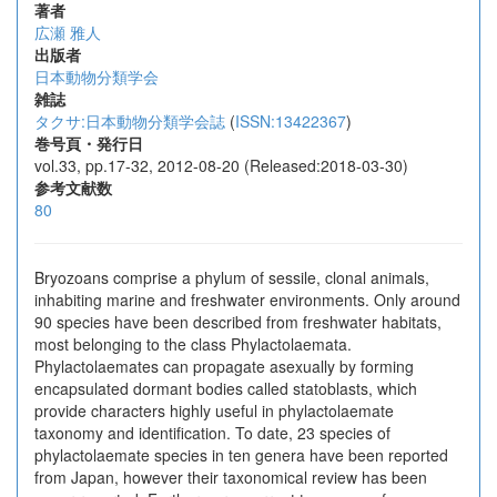
著者
広瀬 雅人
出版者
日本動物分類学会
雑誌
タクサ:日本動物分類学会誌
(
ISSN:13422367
)
巻号頁・発行日
vol.33, pp.17-32, 2012-08-20 (Released:2018-03-30)
参考文献数
80
Bryozoans comprise a phylum of sessile, clonal animals,
inhabiting marine and freshwater environments. Only around
90 species have been described from freshwater habitats,
most belonging to the class Phylactolaemata.
Phylactolaemates can propagate asexually by forming
encapsulated dormant bodies called statoblasts, which
provide characters highly useful in phylactolaemate
taxonomy and identification. To date, 23 species of
phylactolaemate species in ten genera have been reported
from Japan, however their taxonomical review has been