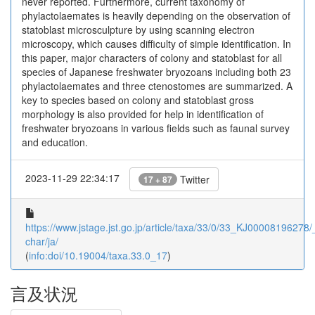
never reported. Furthermore, current taxonomy of
phylactolaemates is heavily depending on the observation of
statoblast microsculpture by using scanning electron
microscopy, which causes difficulty of simple identification. In
this paper, major characters of colony and statoblast for all
species of Japanese freshwater bryozoans including both 23
phylactolaemates and three ctenostomes are summarized. A
key to species based on colony and statoblast gross
morphology is also provided for help in identification of
freshwater bryozoans in various fields such as faunal survey
and education.
2023-11-29 22:34:17
Twitter
17 + 87
https://www.jstage.jst.go.jp/article/taxa/33/0/33_KJ00008196278/_
char/ja/
(
info:doi/10.19004/taxa.33.0_17
)
言及状況