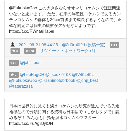
@FukuokaGoo この大きさならオオマリコケムシでほぼ間違
いないと思います。 ただ、在来の浮遊性コケムシであるカン
テンコケムシの群体も20cm前後まで成長するようなので、正
確な同定には個虫の観察が欠かせないようです。
https://t.co/RWha6Ha5ei
2021-09-21 08:44:25
@2d0rn0t2d
(
投稿一覧
)
1
リツイート・ネットワーク (1)
8
0.378
@johji_best
1
@LeoBugCH
@_kouki0108
@IV404404
7
@FukuokaGoo
@Hashimotobrbook
@johji_best
@tatarazasa
日本は世界的に見ても淡水コケムシの研究が進んでいる先進
地域なので分類に関する資料も日本語で（しかもタダで）読
めるぞ！ みんなも目指せ淡水コケムシマスター
https://t.co/PuAg8JylON