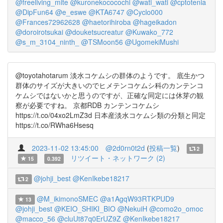
@freeliving_mite
@kuronekococochi
@wati_wati
@cptotenia
@DipFun64
@e_eswe
@KTA6747
@Cyclo000
@Frances72962628
@haetorihiroba
@hageikadon
@doroirotsukai
@douketsucreatur
@Kuwako_772
@s_m_3104_ninth_
@TSMoon56
@UgomekiMushi
@toyotahotarum 淡水コケムシの群体のようです。 底生かつ
群体のサイズが大きいのでヒメテンコケムシ科のカンテンコ
ケムシではないかと思うのですが、正確な同定には休芽の観
察が必要ですね。 京都RDB カンテンコケムシ
https://t.co/04xo2LmZ3d 日本産淡水コケムシ類の分類と同定
https://t.co/RWha6Hsesq
2023-11-02 13:45:00
@2d0rn0t2d
(
投稿一覧
)
2
リツイート・ネットワーク (2)
15
0.392
@johji_best
@KenIkebe18217
2
@M_ikimonoSMEC
@a1AgqW93RTKPUD9
13
@johji_best
@KEIO_SHIKI_BIO
@NekuiH
@como2o_omoc
@macco_56
@cluUt87q0ErUZ9Z
@KenIkebe18217