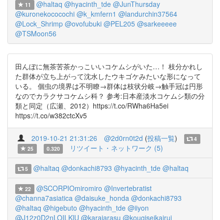
@haltaq
@hyacinth_tde
@JunThursday
11
@kuronekococochi
@k_kmfern1
@landurchin37564
@Lock_Shrimp
@ovofubuki
@PEL205
@sarkeeeee
@TSMoon56
田んぼに無茶苦茶かっこいいコケムシがいた…！ 枝分かれし
た群体が立ち上がって沈水したウキゴケみたいな形になって
いる。 個虫の境界は不明瞭→群体は枝状分岐→触手冠は円形
なのでカラクサコケムシ科？ 参考:日本産淡水コケムシ類の分
類と同定（広瀬、2012）https://t.co/RWha6Ha5ei
https://t.co/w382ctcXv5
2019-10-21 21:31:26
@2d0rn0t2d
(
投稿一覧
)
4
リツイート・ネットワーク (5)
25
0.320
@haltaq
@donkachi8793
@hyacinth_tde
@haltaq
5
@SCORPIOmiromiro
@Invertebratist
22
@channa7asiatica
@daisuke_honda
@donkachi8793
@haltaq
@higebuto
@hyacinth_tde
@iiyon
@J12z0D2nLOILKlU
@karajarasu
@kougiseikairui