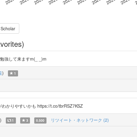
 Scholar
vorites)
8nyg 勉強して来ますm(_ _)m
覧
)
1
がわかりやすいかも https://t.co/tbrRSZ7KSZ
)
リツイート・ネットワーク (2)
1
3
0.500