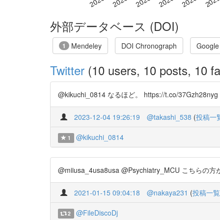
外部データベース (DOI)
Mendeley
DOI Chronograph
Google
1
Twitter
(10 users, 10 posts, 10 fa
@kikuchi_0814 なるほど。 https://t.co/37Gzh2
2023-12-04 19:26:19
@takashi_538
(
投稿一
@kikuchi_0814
1
@miiusa_4usa8usa @Psychiatry_MCU こちらの方
2021-01-15 09:04:18
@nakaya231
(
投稿一覧
@FileDiscoDj
2