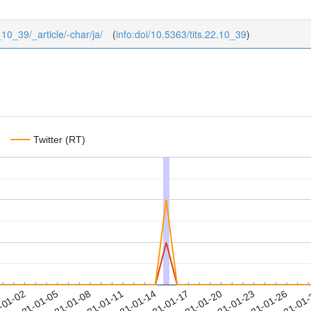
_10_39/_article/-char/ja/
(
info:doi/10.5363/tits.22.10_39
)
Twitter (RT)
2021-01-23
2021-01-26
2021-01
-01-02
2
2021-01-05
2021-01-08
2021-01-11
2021-01-14
2021-01-17
2021-01-20