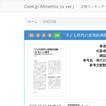
Ceek.jp Altmetrics (α ver.)
文献ランキング
ホーム
文献詳細
「子ども時代の逆境的体験 
10
0
0
0
OA
著者
出版者
雑誌
巻号頁・発行日
参考文献数
2023-12-04 19:26:19