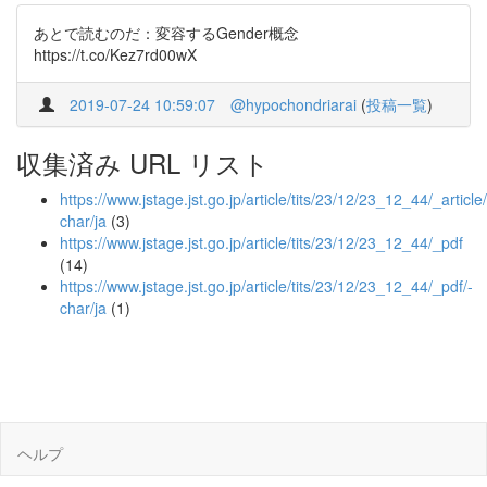
あとで読むのだ：変容するGender概念
https://t.co/Kez7rd00wX
2019-07-24 10:59:07
@hypochondriarai
(
投稿一覧
)
収集済み URL リスト
https://www.jstage.jst.go.jp/article/tits/23/12/23_12_44/_article/
char/ja
(3)
https://www.jstage.jst.go.jp/article/tits/23/12/23_12_44/_pdf
(14)
https://www.jstage.jst.go.jp/article/tits/23/12/23_12_44/_pdf/-
char/ja
(1)
ヘルプ