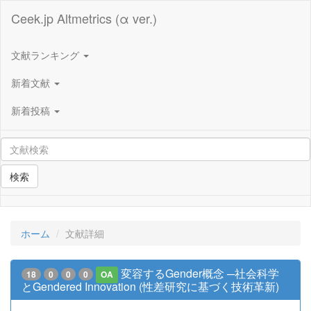
Ceek.jp Altmetrics (α ver.)
文献ランキング
新着文献
新着投稿
検索
ホーム
文献詳細
変容するGender概念 ─社会科学
18
0
0
0
OA
とGendered Innovation (性差研究に基づく技術革新)