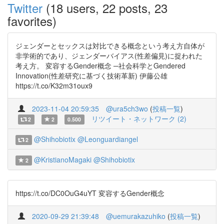
Twitter
(18 users, 22 posts, 23
favorites)
ジェンダーとセックスは対比できる概念という考え方自体が
非学術的であり、ジェンダーバイアス(性差偏見)に捉われた
考え方。 変容するGender概念 ─社会科学とGendered
Innovation(性差研究に基づく技術革新) 伊藤公雄
https://t.co/K32m31oux9
2023-11-04 20:59:35
@ura5ch3wo
(
投稿一覧
)
リツイート・ネットワーク (2)
2
2
0.500
@Shihobiotix
@Leonguardiangel
2
@KristianoMagaki
@Shihobiotix
2
https://t.co/DC0OuG4uYT 変容するGender概念
2020-09-29 21:39:48
@uemurakazuhiko
(
投稿一覧
)