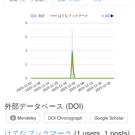
合計
はてなブックマーク
1/2
8
6
4
2
*
*
0
2023-12-20
2023-11-02
2023-11-20
2023-12-08
2023-12-26
2023-11-08
2023-11-26
2023-12-14
2023-11-14
2023-12-02
外部データベース (DOI)
Mendeley
DOI Chronograph
Google Scholar
0
はてなブックマーク
(1 users, 1 posts)