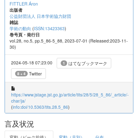
FITTLER Áron
出版者
公益財団法人 日本学術協力財団
雑誌
学術の動向
(
ISSN:13423363
)
巻号頁・発行日
vol.28, no.5, pp.5_86-5_88, 2023-07-01 (Released:2023-11-
30)
2024-05-18 07:23:00
はてなブックマーク
1
Twitter
8 + 4
https://www.jstage.jst.go.jp/article/tits/28/5/28_5_86/_article/-
char/ja/
(
info:doi/10.5363/tits.28.5_86
)
言及状況
変動（ピーク前後）
変動（月別）
分布