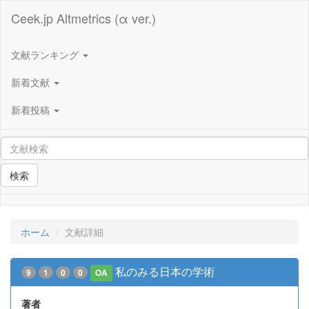
Ceek.jp Altmetrics (α ver.)
文献ランキング
新着文献
新着投稿
検索
ホーム
文献詳細
私のみる日本の学術
9
1
0
0
OA
著者