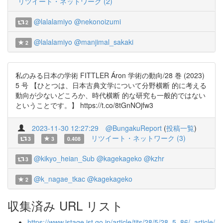
リツイート・ネットワーク (2)
@lalalamiyo
@nekonoizumi
2
@lalalamiyo
@manjimal_sakaki
2
私のみる日本の学術 FITTLER Áron 学術の動向/28 巻 (2023)
5 号 【ひとつは、日本古典文学について分野横断 的に考える
動向が少ないどころか、時代横断 的な研究も一般的ではない
ということです。】 https://t.co/8tGnNOjfw3
2023-11-30 12:27:29
@BungakuReport
(
投稿一覧
)
リツイート・ネットワーク (3)
3
3
0.408
@kikyo_heian_Sub
@kagekageko
@kzhr
3
@k_nagae_tkac
@kagekageko
2
収集済み URL リスト
https://www.jstage.jst.go.jp/article/tits/28/5/28_5_86/_article/-