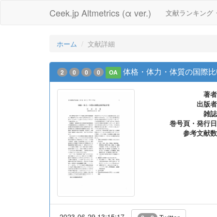
Ceek.jp Altmetrics (α ver.)
文献ランキング
ホーム
文献詳細
体格・体力・体質の国際比
2
0
0
0
OA
著者
出版者
雑誌
巻号頁・発行日
参考文献数
2023-06-29 13:15:17