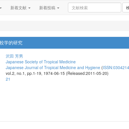
新着文献
新着投稿
較学的研究
沢田 芳男
Japanese Society of Tropical Medicine
Japanese Journal of Tropical Medicine and Hygiene
(
ISSN:030421
vol.2, no.1, pp.1-19, 1974-06-15 (Released:2011-05-20)
21