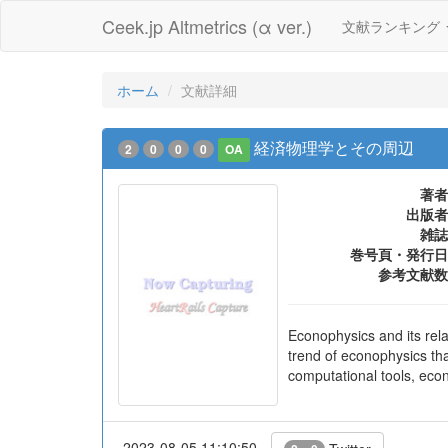
Ceek.jp Altmetrics (α ver.)
文献ランキング
ホーム
文献詳細
経済物理学とその周辺
2
0
0
0
OA
著者
出版者
雑誌
巻号頁・発行日
参考文献数
Econophysics and its rela
trend of econophysics th
computational tools, econ
2023-08-05 11:10:50