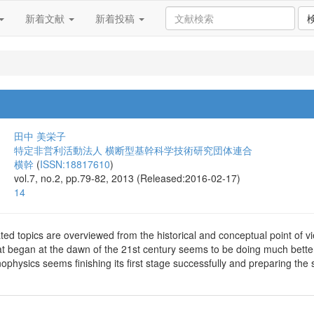
新着文献
新着投稿
田中 美栄子
特定非営利活動法人 横断型基幹科学技術研究団体連合
横幹
(
ISSN:18817610
)
vol.7, no.2, pp.79-82, 2013 (Released:2016-02-17)
14
ted topics are overviewed from the historical and conceptual point of vi
at began at the dawn of the 21st century seems to be doing much better
ophysics seems finishing its first stage successfully and preparing the 