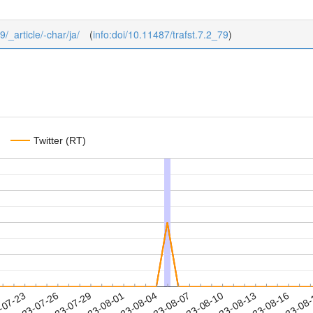
9/_article/-char/ja/
(
info:doi/10.11487/trafst.7.2_79
)
Twitter (RT)
2023-08-13
2023-08-16
2023-08
-07-23
2
2023-07-26
2023-07-29
2023-08-01
2023-08-04
2023-08-07
2023-08-10