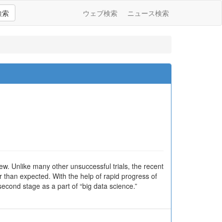
検索
ウェブ検索
ニュース検索
ew. Unlike many other unsuccessful trials, the recent
 than expected. With the help of rapid progress of
second stage as a part of “big data science.”