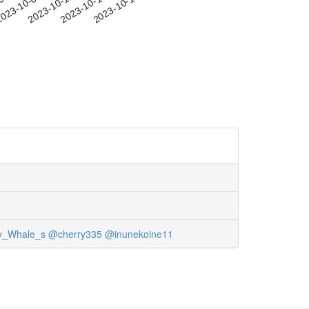
-06
023-10-09
2023-10-12
2023-10-15
2023-10-18
_Whale_s
@cherry335
@inunekoine11