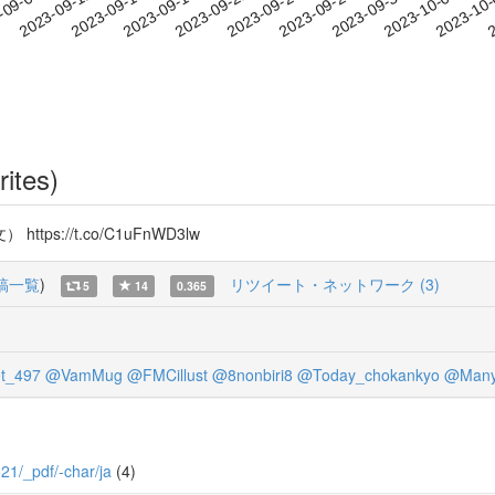
2023-09-30
2023-10-03
2023-10
-09-09
2
2023-09-12
2023-09-15
2023-09-18
2023-09-21
2023-09-24
2023-09-27
rites)
://t.co/C1uFnWD3lw
稿一覧
)
リツイート・ネットワーク (3)
5
14
0.365
t_497
@VamMug
@FMCillust
@8nonbiri8
@Today_chokankyo
@Many
521/_pdf/-char/ja
(4)