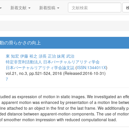
新着文献
新着投稿
動の滑らかさの向上
東 知宏
伊藤 裕之
須長 正治
妹尾 武治
特定非営利活動法人 日本バーチャルリアリティ学会
日本バーチャルリアリティ学会論文誌
(
ISSN:1344011X
)
vol.21, no.3, pp.521-524, 2016 (Released:2016-10-31)
7
udied as expression of motion in static images. We investigated an effe
 apparent motion was enhanced by presentation of a motion line betw
ine attached to an object in the first or the last frame. We additionally
nded distance between apparent-motion components. The use of motion l
 of smoother motion impression with reduced computational load.