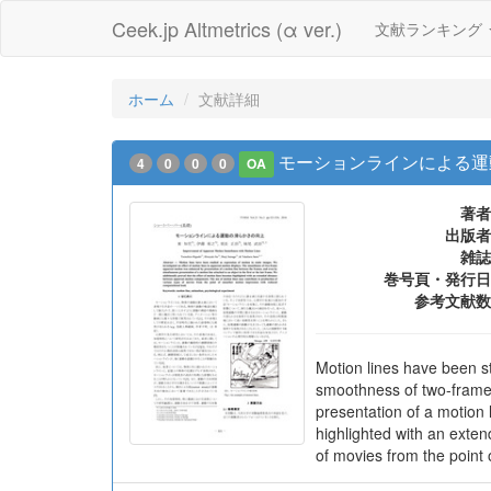
Ceek.jp Altmetrics (α ver.)
文献ランキング
ホーム
文献詳細
モーションラインによる運
4
0
0
0
OA
著者
出版者
雑誌
巻号頁・発行日
参考文献数
Motion lines have been st
smoothness of two-frame
presentation of a motion l
highlighted with an exte
of movies from the point