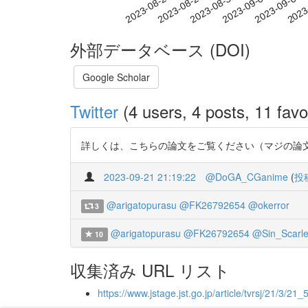
2023-08-31
2023-09-03
2023-09-06
2023
2023-08-25
2023-08-28
外部データベース (DOI)
Google Scholar
Twitter
(4 users, 4 posts, 11 favo
詳しくは、こちらの論文をご覧ください（マジの論文） https
2023-09-21 21:19:22
@DoGA_CGanime
(
投
@arigatopurasu
@FK26792654
@okerror
3
@arigatopurasu
@FK26792654
@Sin_Scarle
10
収集済み URL リスト
https://www.jstage.jst.go.jp/article/tvrsj/21/3/21_