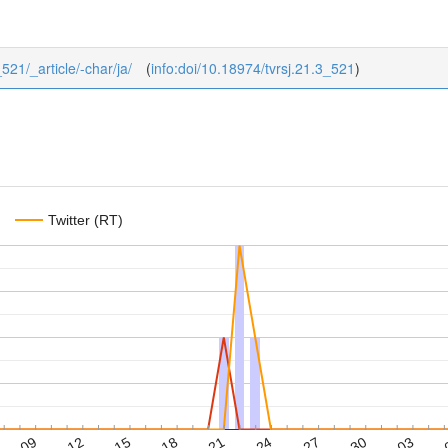
_521/_article/-char/ja/
(
info:doi/10.18974/tvrsj.21.3_521
)
Twitter (RT)