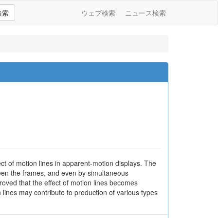
検索
ウェブ検索
ニュース検索
ct of motion lines in apparent-motion displays. The
een the frames, and even by simultaneous
 proved that the effect of motion lines becomes
ines may contribute to production of various types