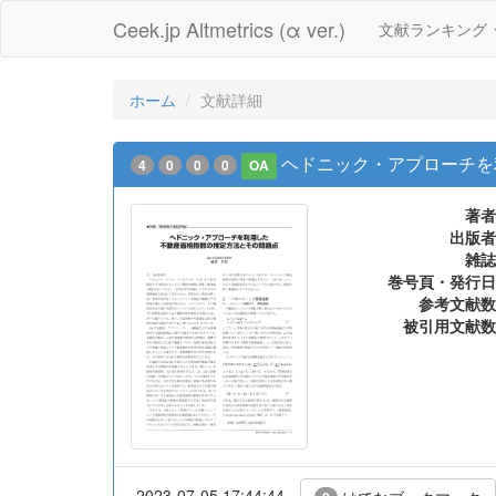
Ceek.jp Altmetrics (α ver.)
文献ランキング
ホーム
文献詳細
ヘドニック・アプローチを
4
0
0
0
OA
著者
出版者
雑誌
巻号頁・発行日
参考文献数
被引用文献数
2023-07-05 17:44:44