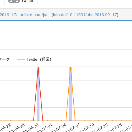
Twitter
2 + 2
/2016_17/_article/-char/ja/
(
info:doi/10.11531/uhs.2016.92_17
)
マーク
Twitter (通常)
2023-07-13
2023-07-16
2023-07
-06-22
2
2023-06-25
2023-06-28
2023-07-01
2023-07-04
2023-07-07
2023-07-10