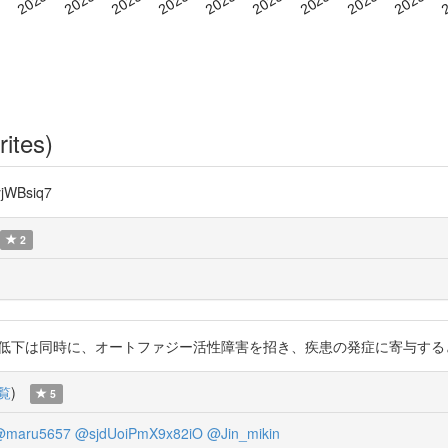
rites)
WBsiq7
2
の低下は同時に、オートファジー活性障害を招き、疾患の発症に寄与すると考えられる。 
覧
)
5
@maru5657
@sjdUoiPmX9x82iO
@Jin_mikin