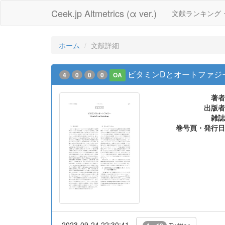
Ceek.jp Altmetrics (α ver.)
文献ランキング
ホーム
文献詳細
ビタミンDとオートファジ
4
0
0
0
OA
著者
出版者
雑誌
巻号頁・発行日
2023-09-24 22:30:41