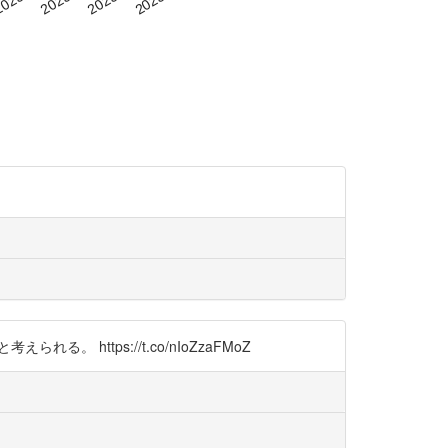
https://t.co/nIoZzaFMoZ