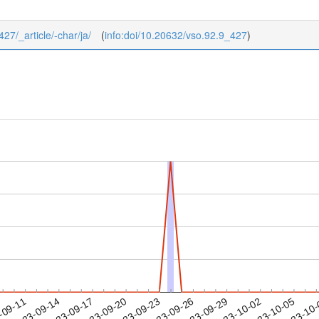
427/_article/-char/ja/
(
info:doi/10.20632/vso.92.9_427
)
2023-10-02
2023-10-05
2023-10
-09-11
2
2023-09-14
2023-09-17
2023-09-20
2023-09-23
2023-09-26
2023-09-29