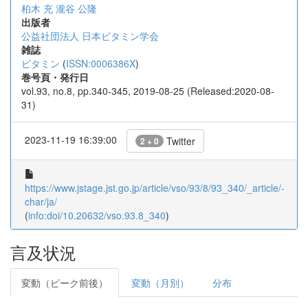
柏木 充
瀧谷 公隆
出版者
公益社団法人 日本ビタミン学会
雑誌
ビタミン
(
ISSN:0006386X
)
巻号頁・発行日
vol.93, no.8, pp.340-345, 2019-08-25 (Released:2020-08-
31)
2023-11-19 16:39:00
Twitter
2 + 0
https://www.jstage.jst.go.jp/article/vso/93/8/93_340/_article/-
char/ja/
(
info:doi/10.20632/vso.93.8_340
)
言及状況
変動（ピーク前後）
変動（月別）
分布