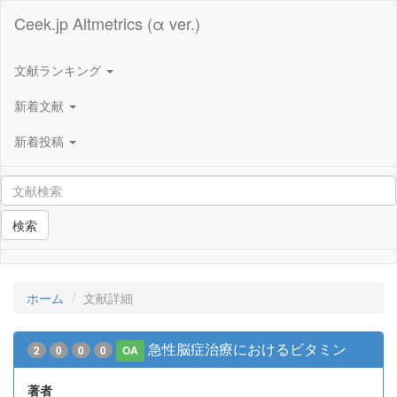
Ceek.jp Altmetrics (α ver.)
文献ランキング
新着文献
新着投稿
検索
ホーム
文献詳細
急性脳症治療におけるビタミン
2
0
0
0
OA
著者