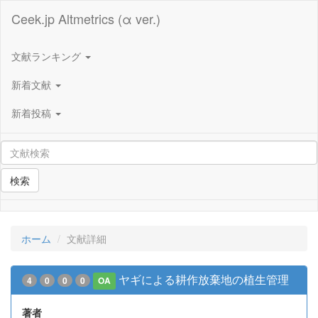
Ceek.jp Altmetrics (α ver.)
文献ランキング
新着文献
新着投稿
検索
ホーム
文献詳細
ヤギによる耕作放棄地の植生管理
4
0
0
0
OA
著者