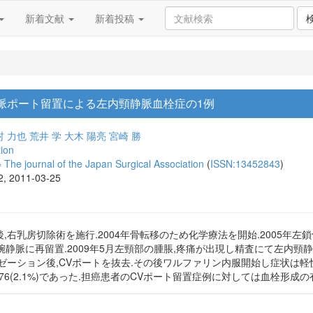
新着文献
新着投稿
脈ポート留置による左内頸静脈血栓症の1例
村 力也
荒井 学
大木 陽亮
宮崎 勝
tion
urnal of the Japan Surgical Association
(
ISSN:13452843
)
12, 2011-03-25
後,右乳房切除術を施行.2004年骨転移のため化学療法を開始.2005年左
上腕静脈に再留置.2009年5月左頸部の腫脹,疼痛が出現し精査にて左内頸
ション後,CVポートを抜去.その後ワルファリン内服開始し症状は軽快した.
76(2.1%)であった.担癌患者のCVポート留置症例に対しては血栓形