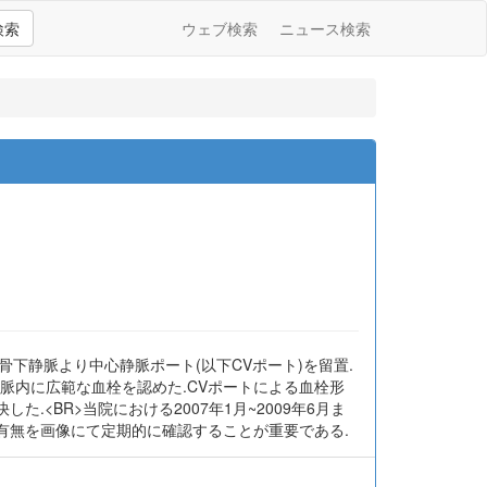
検索
ウェブ検索
ニュース検索
鎖骨下静脈より中心静脈ポート(以下CVポート)を留置.
静脈内に広範な血栓を認めた.CVポートによる血栓形
<BR>当院における2007年1月~2009年6月ま
成の有無を画像にて定期的に確認することが重要である.