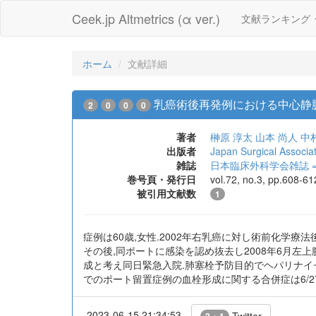
Ceek.jp Altmetrics (α ver.)
文献ランキング
ホーム
文献詳細
乳癌術後再発例における中心静
2
0
0
0
著者
榊原 淳太
山本 尚人
中
出版者
Japan Surgical Associa
雑誌
日本臨床外科学会雑誌 = The jo
巻号頁・発行日
vol.72, no.3, pp.608-6
被引用文献数
1
症例は60歳,女性.2002年右乳癌に対し術前化学療法
その後,同ポートに感染を認め抜去し2008年6月左
成と考え同日緊急入院.肺塞栓予防目的でヘパリナイゼー
でのポート留置症例の血栓形成に関する合併症は6/2
2023-06-15 21:34:53