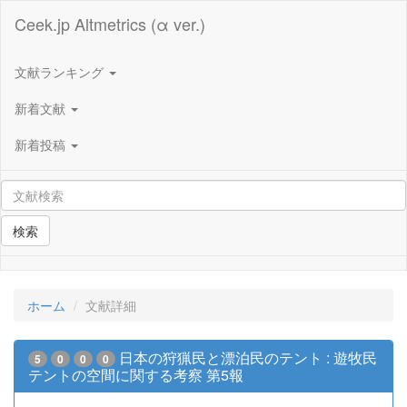
Ceek.jp Altmetrics (α ver.)
文献ランキング
新着文献
新着投稿
検索
ホーム
文献詳細
日本の狩猟民と漂泊民のテント : 遊牧民
5
0
0
0
テントの空間に関する考察 第5報