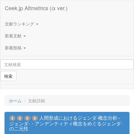
Ceek.jp Altmetrics (α ver.)
文献ランキング
新着文献
新着投稿
検索
ホーム
文献詳細
人間形成におけるジェンダ-概念分析--
5
0
0
0
ジェンダ-・アンデンティティ概念をめぐるジェンダ-
の二元性