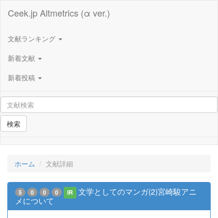
Ceek.jp Altmetrics (α ver.)
文献ランキング
新着文献
新着投稿
検索
ホーム
文献詳細
文学としてのマンガ(2)宮崎駿アニ
5
0
0
0
IR
メについて