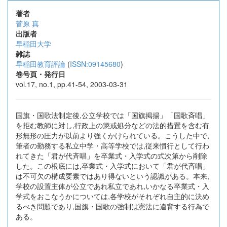
著者
菅原 真
出版者
早稲田大学
雑誌
早稲田教育評論
(
ISSN:09145680
)
巻号頁・発行日
vol.17, no.1, pp.41-54, 2003-03-31
国旗・国歌法制定後,公立学校では「国旗掲揚」「国歌斉唱」
を拒む教師に対し,行政上の懲戒処分などの法的措置を含む有
形無形の圧力が以前より強くかけられている。こうした中で,
筆者の勤務する私立中学・高等学校では,従来慣行として行わ
れてきた「君が代斉唱」を卒業式・入学式の式次第から削除
した。この根底には,卒業式・入学式において「君が代斉唱」
は不可欠の構成要素ではあり得ないという認識がある。本来,
学校の設置主体が公立であれ私立であれ,いかなる卒業式・入
学式をおこなうかについては,各学校がそれぞれ自主的に決め
るべき問題であり,国旗・国歌の強制は憲法に違背する行為で
ある。