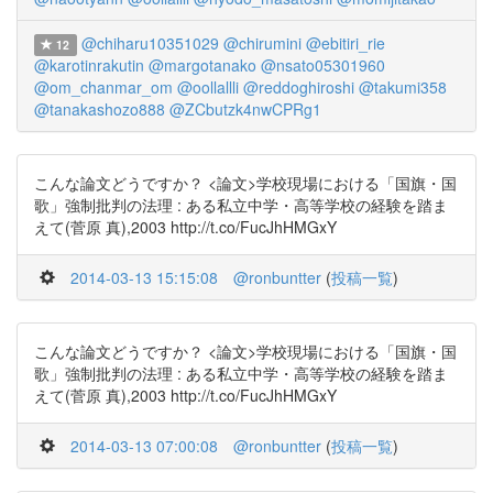
@chiharu10351029
@chirumini
@ebitiri_rie
12
@karotinrakutin
@margotanako
@nsato05301960
@om_chanmar_om
@oollallli
@reddoghiroshi
@takumi358
@tanakashozo888
@ZCbutzk4nwCPRg1
こんな論文どうですか？ <論文>学校現場における「国旗・国
歌」強制批判の法理 : ある私立中学・高等学校の経験を踏ま
えて(菅原 真),2003 http://t.co/FucJhHMGxY
2014-03-13 15:15:08
@ronbuntter
(
投稿一覧
)
こんな論文どうですか？ <論文>学校現場における「国旗・国
歌」強制批判の法理 : ある私立中学・高等学校の経験を踏ま
えて(菅原 真),2003 http://t.co/FucJhHMGxY
2014-03-13 07:00:08
@ronbuntter
(
投稿一覧
)