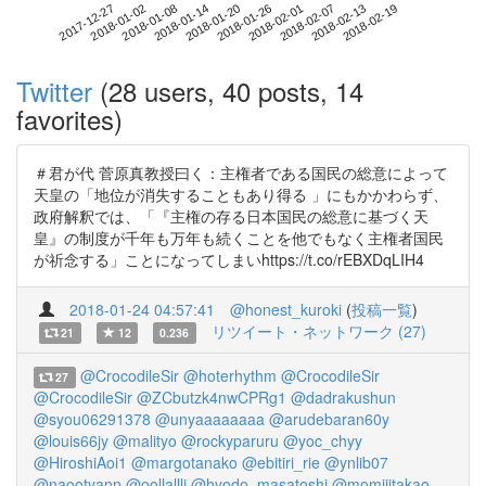
2018-02-13
2017-12-27
2018-01-14
2018-02-01
2018-02-19
2018-01-02
2018-01-20
2018-02-07
2018-01-08
2018-01-26
Twitter
(28 users, 40 posts, 14
favorites)
＃君が代 菅原真教授曰く：主権者である国民の総意によって
天皇の「地位が消失することもあり得る 」にもかかわらず、
政府解釈では、「『主権の存る日本国民の総意に基づく天
皇』の制度が千年も万年も続くことを他でもなく主権者国民
が祈念する」ことになってしまいhttps://t.co/rEBXDqLIH4
2018-01-24 04:57:41
@honest_kuroki
(
投稿一覧
)
リツイート・ネットワーク (27)
21
12
0.236
@CrocodileSir
@hoterhythm
@CrocodileSir
27
@CrocodileSir
@ZCbutzk4nwCPRg1
@dadrakushun
@syou06291378
@unyaaaaaaaa
@arudebaran60y
@louis66jy
@malityo
@rockyparuru
@yoc_chyy
@HiroshiAoi1
@margotanako
@ebitiri_rie
@ynlib07
@naootyann
@oollallli
@hyodo_masatoshi
@momijitakao