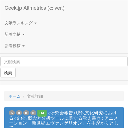
Ceek.jp Altmetrics (α ver.)
文献ランキング
新着文献
新着投稿
検索
ホーム
文献詳細
<研究会報告>現代文化研究におけ
6
0
0
0
OA
る<文化>概念と分析ツールに関する覚え書き : アニメ
ーション「新世紀エヴァンゲリオン」を手がかりとし
て