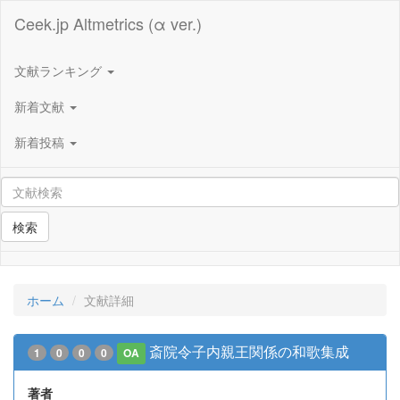
Ceek.jp Altmetrics (α ver.)
文献ランキング
新着文献
新着投稿
検索
ホーム
文献詳細
斎院令子内親王関係の和歌集成
1
0
0
0
OA
著者