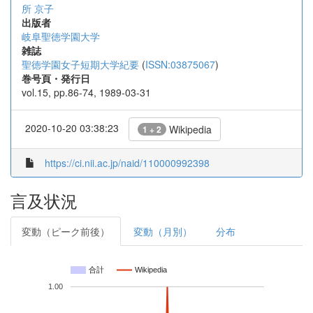
所 京子
出版者
岐阜聖徳学園大学
雑誌
聖徳学園女子短期大学紀要
(
ISSN:03875067
)
巻号頁・発行日
vol.15, pp.86-74, 1989-03-31
2020-10-20 03:38:23
Wikipedia
1 + 2
https://ci.nii.ac.jp/naid/110000992398
言及状況
変動（ピーク前後）
変動（月別）
分布
合計
Wikipedia
1.00