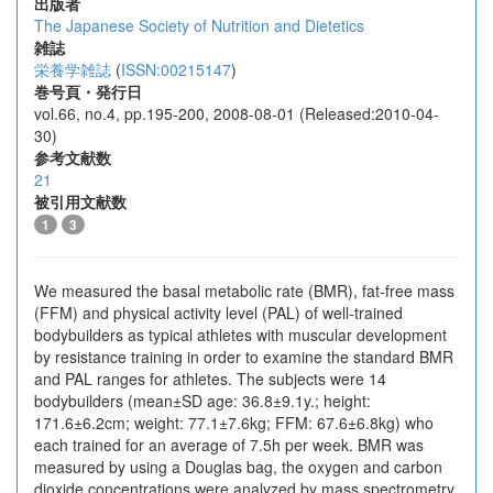
出版者
The Japanese Society of Nutrition and Dietetics
雑誌
栄養学雑誌
(
ISSN:00215147
)
巻号頁・発行日
vol.66, no.4, pp.195-200, 2008-08-01 (Released:2010-04-
30)
参考文献数
21
被引用文献数
1
3
We measured the basal metabolic rate (BMR), fat-free mass
(FFM) and physical activity level (PAL) of well-trained
bodybuilders as typical athletes with muscular development
by resistance training in order to examine the standard BMR
and PAL ranges for athletes. The subjects were 14
bodybuilders (mean±SD age: 36.8±9.1y.; height:
171.6±6.2cm; weight: 77.1±7.6kg; FFM: 67.6±6.8kg) who
each trained for an average of 7.5h per week. BMR was
measured by using a Douglas bag, the oxygen and carbon
dioxide concentrations were analyzed by mass spectrometry,