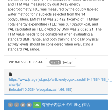
and FFM was measured by dual X-ray energy
absorptiometry. PAL was measured by the doubly labeled
water method for 7 subjects selected from the 14
bodybuilders. BMR/FFM was 25.4±2.1kcal/kg of FFM/day.
Total energy expenditure (TEE) was 3, 432±634kcal, and
PAL calculated as TEE divided by BMR was 2.00±0.21. The
FFM value needs to be considered when evaluating a
standard BMR range, and both training and daily physical
activity levels should be considered when evaluating a
standard PAL range.
2018-07-26 10:35:44
Twitter
4 + 15
https://www.jstage.jst.go.jp/article/eiyogakuzashi1941/66/4/66_4_
char/ja/
(
info:doi/10.5264/eiyogakuzashi.66.195
)
有智子内親王の生涯と作品
2
0
0
0
OA