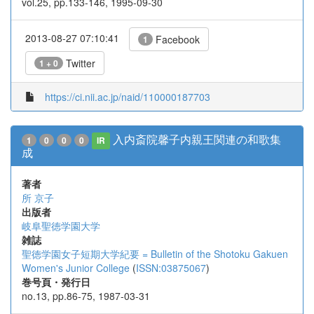
vol.25, pp.133-146, 1995-09-30
2013-08-27 07:10:41
Facebook
1
Twitter
1 + 0
https://ci.nii.ac.jp/naid/110000187703
入内斎院馨子内親王関連の和歌集
1
0
0
0
IR
成
著者
所 京子
出版者
岐阜聖徳学園大学
雑誌
聖徳学園女子短期大学紀要 = Bulletin of the Shotoku Gakuen
Women's Junior College
(
ISSN:03875067
)
巻号頁・発行日
no.13, pp.86-75, 1987-03-31