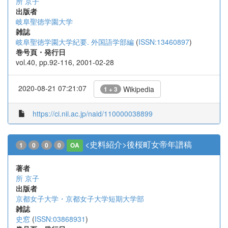
所 京子
出版者
岐阜聖徳学園大学
雑誌
岐阜聖徳学園大学紀要. 外国語学部編
(
ISSN:13460897
)
巻号頁・発行日
vol.40, pp.92-116, 2001-02-28
2020-08-21 07:21:07
Wikipedia
1 + 3
https://ci.nii.ac.jp/naid/110000038899
<史料紹介>後桜町女帝年譜稿
1
0
0
0
OA
著者
所 京子
出版者
京都女子大学・京都女子大学短期大学部
雑誌
史窓
(
ISSN:03868931
)