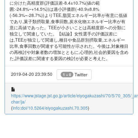
に分けた高精度群(評価誤差-8.4±10.7%(値の範
囲:-24.8%~+14.5%))は過小評価群(-40.9±8.8%
(-56.3%~-28.7%))よりTEE,脂質エネルギー比率が有意に低値
であり,菓子類摂取量,食事回数,炭水化物エネルギー比率が有
意に高値であった。TEEが小さいことは高精度群への分類に
独立して関連していた。【結論】女性選手の評価誤差に
は,TEEが独立して関連し,種目や食品群別摂取量,エネルギー
比率,食事回数が関連する可能性が示された。今後は,対象種目
の再検討や対象者数の増加とともに,心理的,社会的要因を含め
た,評価誤差に関連する要因の検討が必要と考えた。
2019-04-20 23:39:50
Twitter
1 + 0
https://www.jstage.jst.go.jp/article/eiyogakuzashi/70/5/70_305/_art
char/ja/
(
info:doi/10.5264/eiyogakuzashi.70.305
)