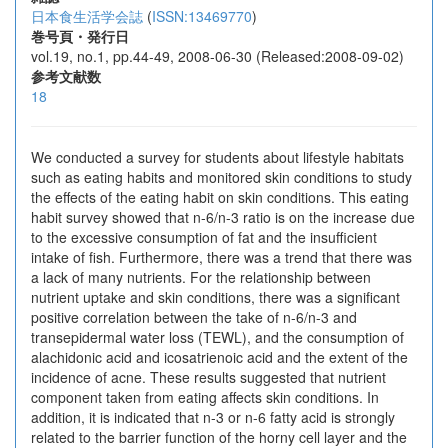
日本食生活学会誌
(
ISSN:13469770
)
巻号頁・発行日
vol.19, no.1, pp.44-49, 2008-06-30 (Released:2008-09-02)
参考文献数
18
We conducted a survey for students about lifestyle habitats
such as eating habits and monitored skin conditions to study
the effects of the eating habit on skin conditions. This eating
habit survey showed that n-6/n-3 ratio is on the increase due
to the excessive consumption of fat and the insufficient
intake of fish. Furthermore, there was a trend that there was
a lack of many nutrients. For the relationship between
nutrient uptake and skin conditions, there was a significant
positive correlation between the take of n-6/n-3 and
transepidermal water loss (TEWL), and the consumption of
alachidonic acid and icosatrienoic acid and the extent of the
incidence of acne. These results suggested that nutrient
component taken from eating affects skin conditions. In
addition, it is indicated that n-3 or n-6 fatty acid is strongly
related to the barrier function of the horny cell layer and the