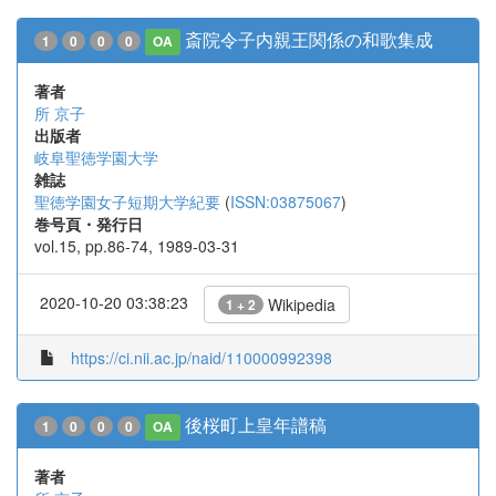
斎院令子内親王関係の和歌集成
1
0
0
0
OA
著者
所 京子
出版者
岐阜聖徳学園大学
雑誌
聖徳学園女子短期大学紀要
(
ISSN:03875067
)
巻号頁・発行日
vol.15, pp.86-74, 1989-03-31
2020-10-20 03:38:23
Wikipedia
1 + 2
https://ci.nii.ac.jp/naid/110000992398
後桜町上皇年譜稿
1
0
0
0
OA
著者