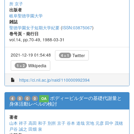
所 京子
出版者
岐阜聖徳学園大学
雑誌
聖徳学園女子短期大学紀要
(
ISSN:03875067
)
巻号頁・発行日
vol.14, pp.70-49, 1988-03-31
2021-12-19 01:54:48
Twitter
4 + 1
Wikipedia
1 + 2
https://ci.nii.ac.jp/naid/110000992394
ボディービルダーの基礎代謝量と
4
0
0
0
OA
身体活動レベルの検討
著者
山本 祥子
高田 和子
別所 京子
谷本 道哉
宮地 元彦
田中 茂穂
戸谷 誠之
田畑 泉