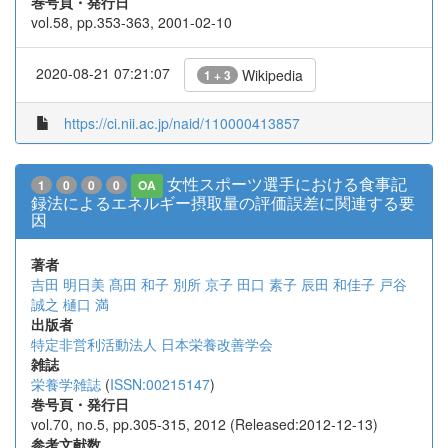
巻号頁・発行日
vol.58, pp.353-363, 2001-02-10
2020-08-21 07:21:07
Wikipedia
1 + 3
https://ci.nii.ac.jp/naid/110000413857
女性スポーツ選手における食事記
1
0
0
0
OA
録法によるエネルギー摂取量の評価誤差に関連する要
因
著者
吉田 明日美
髙田 和子
別所 京子
田口 素子
辰田 和佳子
戸谷
誠之
樋口 満
出版者
特定非営利活動法人 日本栄養改善学会
雑誌
栄養学雑誌
(
ISSN:00215147
)
巻号頁・発行日
vol.70, no.5, pp.305-315, 2012 (Released:2012-12-13)
参考文献数