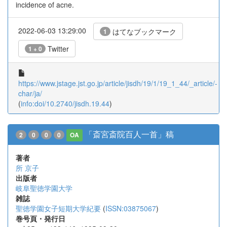
incidence of acne.
2022-06-03 13:29:00
はてなブックマーク
1
Twitter
1 + 0
https://www.jstage.jst.go.jp/article/jisdh/19/1/19_1_44/_article/-
char/ja/
(
info:doi/10.2740/jisdh.19.44
)
「斎宮斎院百人一首」稿
2
0
0
0
OA
著者
所 京子
出版者
岐阜聖徳学園大学
雑誌
聖徳学園女子短期大学紀要
(
ISSN:03875067
)
巻号頁・発行日