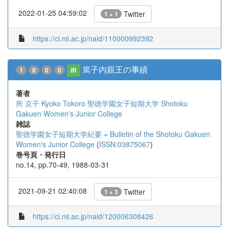
2022-01-25 04:59:02
Twitter
1 + 1
https://ci.nii.ac.jp/naid/110000992392
篤子内親王の事績
1
0
0
0
IR
著者
所 京子
Kyoko Tokoro
聖徳学園女子短期大学
Shotoku
Gakuen Women's Junior College
雑誌
聖徳学園女子短期大学紀要 = Bulletin of the Shotoku Gakuen
Women's Junior College
(
ISSN:03875067
)
巻号頁・発行日
no.14, pp.70-49, 1988-03-31
2021-09-21 02:40:08
Twitter
1 + 3
https://ci.nii.ac.jp/naid/120006308426