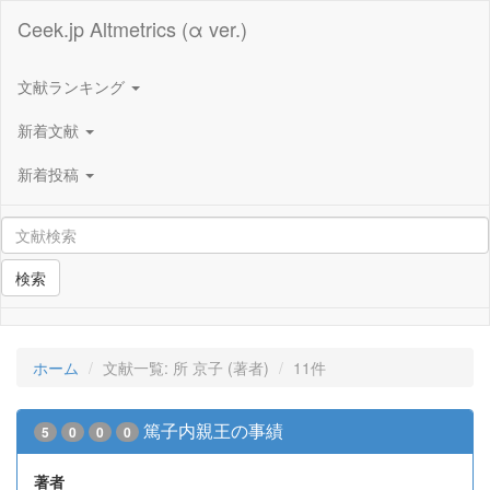
Ceek.jp Altmetrics (α ver.)
文献ランキング
新着文献
新着投稿
検索
ホーム
文献一覧: 所 京子 (著者)
11件
篤子内親王の事績
5
0
0
0
著者