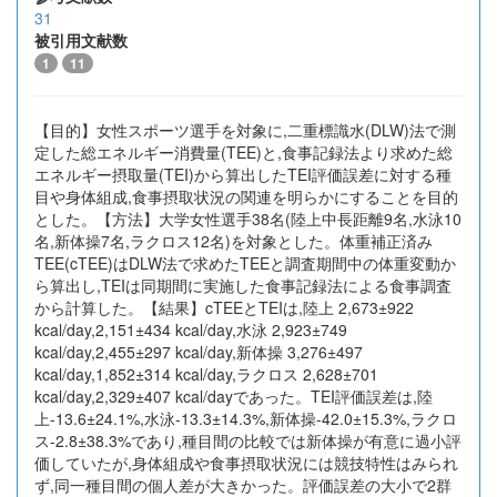
31
被引用文献数
1
11
【目的】女性スポーツ選手を対象に,二重標識水(DLW)法で測
定した総エネルギー消費量(TEE)と,食事記録法より求めた総
エネルギー摂取量(TEI)から算出したTEI評価誤差に対する種
目や身体組成,食事摂取状況の関連を明らかにすることを目的
とした。【方法】大学女性選手38名(陸上中長距離9名,水泳10
名,新体操7名,ラクロス12名)を対象とした。体重補正済み
TEE(cTEE)はDLW法で求めたTEEと調査期間中の体重変動か
ら算出し,TEIは同期間に実施した食事記録法による食事調査
から計算した。【結果】cTEEとTEIは,陸上 2,673±922
kcal/day,2,151±434 kcal/day,水泳 2,923±749
kcal/day,2,455±297 kcal/day,新体操 3,276±497
kcal/day,1,852±314 kcal/day,ラクロス 2,628±701
kcal/day,2,329±407 kcal/dayであった。TEI評価誤差は,陸
上-13.6±24.1%,水泳-13.3±14.3%,新体操-42.0±15.3%,ラクロ
ス-2.8±38.3%であり,種目間の比較では新体操が有意に過小評
価していたが,身体組成や食事摂取状況には競技特性はみられ
ず,同一種目間の個人差が大きかった。評価誤差の大小で2群