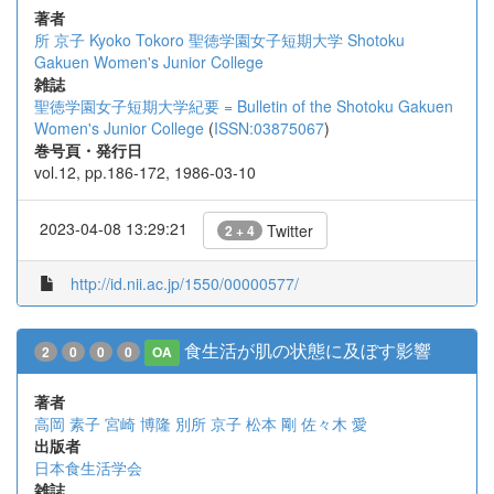
著者
所 京子
Kyoko Tokoro
聖徳学園女子短期大学
Shotoku
Gakuen Women's Junior College
雑誌
聖徳学園女子短期大学紀要 = Bulletin of the Shotoku Gakuen
Women's Junior College
(
ISSN:03875067
)
巻号頁・発行日
vol.12, pp.186-172, 1986-03-10
2023-04-08 13:29:21
Twitter
2 + 4
http://id.nii.ac.jp/1550/00000577/
食生活が肌の状態に及ぼす影響
2
0
0
0
OA
著者
高岡 素子
宮崎 博隆
別所 京子
松本 剛
佐々木 愛
出版者
日本食生活学会
雑誌