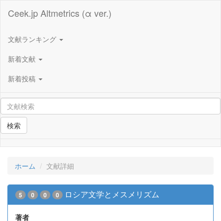
Ceek.jp Altmetrics (α ver.)
文献ランキング
新着文献
新着投稿
検索
ホーム
文献詳細
ロシア文学とメスメリズム
5
0
0
0
著者