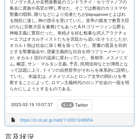
リノヴァ夫人や去勢派教徒のコンドラチイ・セリヴァノフの
集会に貴族や高官が押し寄せた。そこでは教祖のカリスマや
聖書の唱和, 踊りなどにより信者たちがpaрадениеとよばれ
る熱狂に達し, 神の啓示を受けていた。皇帝の親友で教育大臣
(のちに宗教大臣を兼務)でもあったA.H.ゴリーツィン公爵も
神秘主義に寛容だった。単純さを好む粗暴な武人アラクチェ
ーエフはオカルティストたちを宮廷から追い出そうとしたが,
オカルト熱は社会に深く根を張っていた。聖書の普及を目的
とする聖書協会や, 啓蒙主義的な出自を持つフリーメーソン
が, オカルト流行の温床に変わっていた。骨相学, メスメリズ
ム, 幽霊, サン・マルタン主義, 予言, 民間信仰などが渾然とな
って話題に上り, ドイツの自然哲学がそれらを体系的に説明し
ていた。 本論文は, メスメリズムとロシア文学の関わりを考
察することによって, ロマン主義時代のロシア社会の一面を明
らかにしようとするものである。
2023-02-19 10:07:37
Twitter
5 + 8
https://ci.nii.ac.jp/naid/110001248654
言及状況