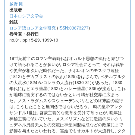
越野 剛
出版者
日本ロシア文学会
雑誌
ロシア語ロシア文学研究
(
ISSN:03873277
)
巻号頁・発行日
no.31, pp.15-29, 1999-10
19世紀前半のロマン主義時代はオカルト思想の流行と結びつ
けて語られることが多いが, ロシア社会にとって, それは戦争
や災害が相次いだ時代だった。ナポレオンのモスクワ遠征
(1812)とデカプリストの反乱(1825)をはさんで, ペテルブルク
の大洪水(1824)やコレラの大流行(1830-31)があった。1830
年代にはビエラ彗星(1832)とハレー彗星(1835)が接近し, これ
が地球に衝突するのではないかという噂が社交界に広まっ
た。ノストラダムスやスウェーデンボリなどの終末論の流行
は, こうしたことと無関係ではないだろう。 時の皇帝アレク
サンドル1世は, 啓蒙主義的な教育を受けて育ったが, 晩年は
神秘主義に傾いていた。メスメリズムなどに造詣の深いクリ
ュデネル男爵夫人との交流は神聖同盟結成などの政策にまで
影響を与えたといわれる。宮廷でもオカルトが大流行し, タタ