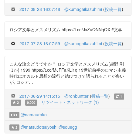
2017-08-28 16:07:48
@kumagaikazuhimi
(
投稿一覧
)
ロシア文学とメスメリズム https://t.co/JxZuQNNqQX #文学
2017-07-28 16:07:59
@kumagaikazuhimi
(
投稿一覧
)
こんな論文どうですか？ ロシア文学とメスメリズム(越野 剛
ほか),1999 https://t.co/MJFFaKLl1q 19世紀前半のロマン主義
時代はオカルト思想の流行と結びつけて語られることが多い
が, ロシア…
2017-06-29 14:15:15
@ronbuntter
(
投稿一覧
)
1
リツイート・ネットワーク (1)
2
0.000
@namaurako
1
@matsudotsuyoshi
@souegg
2