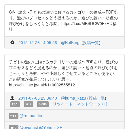
CiNii 論文 -子どもの遊びにおけるカテゴリーの達成～PDFあ
り。遊びのプロセスをどう捉えるのか。遊びの誘い・起点の
呼びかけをじっくりと考察。https://t.co/MBSDCW0ExF #福
祉
2015-12-26 14:05:56
@BotKmgi
(
投稿一覧
)
子どもの遊びにおけるカテゴリーの達成〜PDFあり。遊びの
プロセスをどう捉えるのか。遊びの誘い・起点の呼びかけを
じっくりと考察。やや小難しくさせているところがあるが、
この研究が発展してほしいと思う。
http://ci.nii.ac.jp/naid/110002555512
2011-07-05 23:36:40
@kuma_kazu
(
投稿一覧
)
リツイート・ネットワーク (1)
1
2
0.000
@ronbuntter
1
@overlast
@Yohen_XR
2