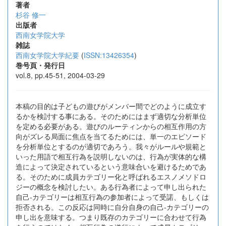
著者
杉谷 修一
出版者
西南女学院大学
雑誌
西南女学院大学紀要
(
ISSN:13426354
)
巻号頁・発行日
vol.8, pp.45-51, 2004-03-29
本稿の目的は子どもの遊びがメンバー間でどのように成立す
るかを検討する事にある。そのためにはまず適切な分析単位
を定める必要がある。遊びのルーティンからの相互作用の方
向がズレる局面に焦点を当てるためには、単一のエピソード
を分析単位とするのが適切であろう。我々がルールや規範と
いった用語で相互行為を説明しないのは、行為が実体的な構
造によって決定されているという意味合いを避けるためであ
る。そのために成員カテゴリー化と呼ばれるエスノメソドロ
ジーの概念を検討したい。ある行為者によって申し出られた
自己-カテゴリーは相互行為の参加者によって受諾、もしくは
拒否される。この反応は同時に自分自身の自己-カテゴリーの
申し出を意味する。つまり既存のカテゴリーに合わせて行為