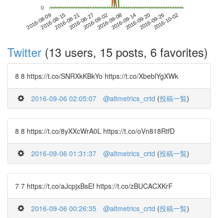
0
2016-09-26
2016-08-09
2016-08-27
2016-09-14
2016-10-02
2016-08-15
2016-09-02
2016-09-20
2016-08-21
2016-09-08
Twitter
(13 users, 15 posts, 6 favorites)
8 8 https://t.co/SNRXkKBkYo https://t.co/XbeblYgXWk
2016-09-06 02:05:07
@altmetrics_crtd
(
投稿一覧
)
8 8 https://t.co/8yXXcWrA0L https://t.co/oVn818RtfD
2016-09-06 01:31:37
@altmetrics_crtd
(
投稿一覧
)
7 7 https://t.co/aJcpjxBsEf https://t.co/zBUCACXKrF
2016-09-06 00:26:35
@altmetrics_crtd
(
投稿一覧
)