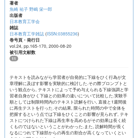
著者
魚崎 祐子
野嶋 栄一郎
出版者
日本教育工学会
雑誌
日本教育工学雑誌
(
ISSN:03855236
)
巻号頁・発行日
vol.24, pp.165-170, 2000-08-20
被引用文献数
11
テキストを読みながら学習者が自発的に下線をひく行為が文
章理解に及ぼす影響を実験的に検討した.その際プロンプトと
いう観点から, テキストによって予め与えられる下線強調と学
習者自身がひく下線との効果の違いについて比較した.実験手
順としては制限時間内のテキスト読解を行い, 直後と1週間後
に再生テストを行った.その結果, 限られた時間の中で全体を
把握するという点では下線をひくことの影響が見られず, テキ
ストにつけられた下線は再生率を高めるがその効果は長く続
くものではないということがわかった.また, 読解時間が長く
なるにつれて下線部からの再生の割合が高くなっていくとい