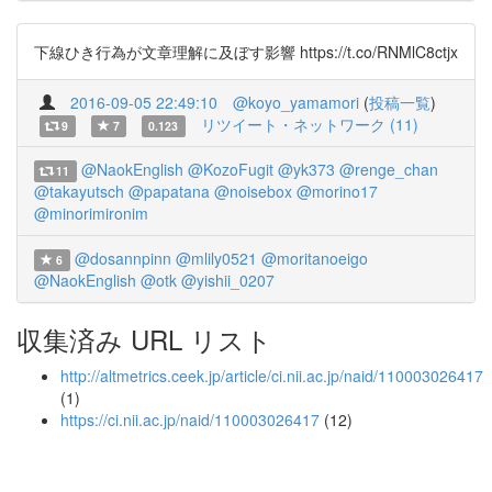
下線ひき行為が文章理解に及ぼす影響 https://t.co/RNMlC8ctjx
2016-09-05 22:49:10
@koyo_yamamori
(
投稿一覧
)
リツイート・ネットワーク (11)
9
7
0.123
@NaokEnglish
@KozoFugit
@yk373
@renge_chan
11
@takayutsch
@papatana
@noisebox
@morino17
@minorimironim
@dosannpinn
@mlily0521
@moritanoeigo
6
@NaokEnglish
@otk
@yishii_0207
収集済み URL リスト
http://altmetrics.ceek.jp/article/ci.nii.ac.jp/naid/110003026417
(1)
https://ci.nii.ac.jp/naid/110003026417
(12)