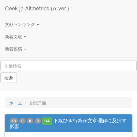
Ceek.jp Altmetrics (α ver.)
文献ランキング
新着文献
新着投稿
検索
ホーム
文献詳細
下線ひき行為が文章理解に及ぼす
13
0
0
0
OA
影響