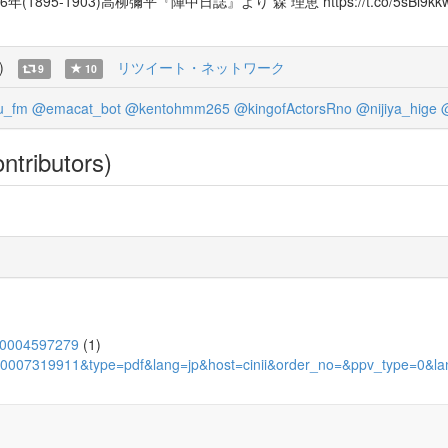
895-1903)高柳彌平『陣中日誌』より 森 理恵 https://t.co/5sB
)
リツイート・ネットワーク
9
10
u_fm
@emacat_bot
@kentohmm265
@kingofActorsRno
@nijiya_hige
ntributors)
d/110004597279
(1)
d=ART0007319911&type=pdf&lang=jp&host=cinii&order_no=&ppv_type=