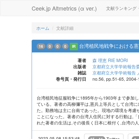
Ceek.jp Altmetrics (α ver.)
文献ランキング
ホーム
文献詳細
台湾植民地戦争における憲兵の
16
0
0
0
IR
著者
森 理恵
RIE MORI
出版者
京都府立大学学術報告
雑誌
京都府立大学学術報告 
巻号頁・発行日
no.56, pp.51-65, 2004-
台湾植民地征服戦争に1895年から1903年まで
ている。著者の高柳彌平は,憲兵上等兵として台湾に
た。勤務地は主に台南であった。現地の環境を考慮せ
ことになった。著者の台湾人住民に対する行動は,「
れた著者の生活は,その後長く日本に根付く,台湾の
2023-05-08 15:53:48