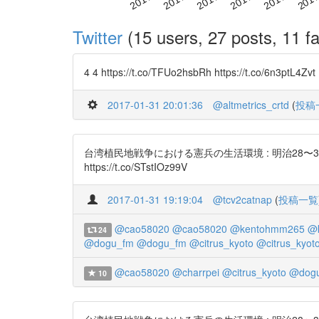
Twitter
(15 users, 27 posts, 11 fa
4 4 https://t.co/TFUo2hsbRh https://t.co/6n3ptL4Zvt
2017-01-31 20:01:36
@altmetrics_crtd
(
投稿
台湾植民地戦争における憲兵の生活環境 : 明治28〜36年(1
https://t.co/STstIOz99V
2017-01-31 19:19:04
@tcv2catnap
(
投稿一覧
@cao58020
@cao58020
@kentohmm265
@
24
@dogu_fm
@dogu_fm
@citrus_kyoto
@citrus_kyot
@cao58020
@charrpei
@citrus_kyoto
@dog
10