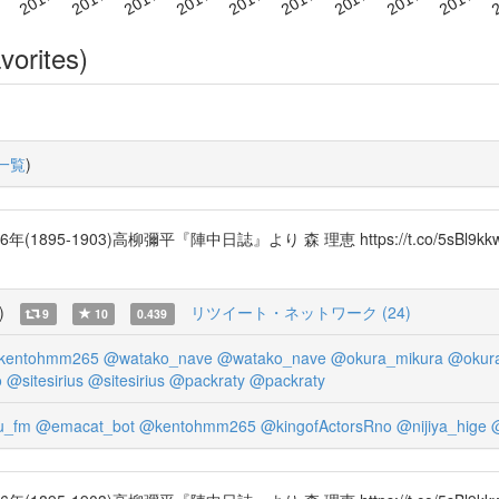
vorites)
一覧
)
895-1903)高柳彌平『陣中日誌』より 森 理恵 https://t.co/5sB
)
リツイート・ネットワーク (24)
9
10
0.439
kentohmm265
@watako_nave
@watako_nave
@okura_mikura
@okur
o
@sitesirius
@sitesirius
@packraty
@packraty
u_fm
@emacat_bot
@kentohmm265
@kingofActorsRno
@nijiya_hige