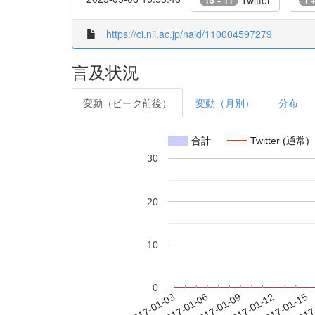
Twitter
15 + 11
1 
https://ci.nii.ac.jp/naid/110004597279
言及状況
変動（ピーク前後）
変動（月別）
分布
合計
Twitter (通常)
30
20
10
0
2017-01-09
2017-01-12
2017-01-15
2017
2017-01-03
2017-01-06