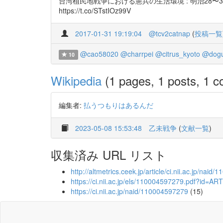
台湾植民地戦争における憲兵の生活環境 : 明治28〜36年(1
https://t.co/STstIOz99V
2017-01-31 19:19:04
@tcv2catnap
(
投稿一覧
@cao58020
@charrpei
@citrus_kyoto
@dog
10
Wikipedia
(1 pages, 1 posts, 1 co
編集者:
払うつもりはあるんだ
2023-05-08 15:53:48
乙未戦争
(
文献一覧
)
収集済み URL リスト
http://altmetrics.ceek.jp/article/ci.nii.ac.jp/nai
https://ci.nii.ac.jp/els/110004597279.pdf?i
https://ci.nii.ac.jp/naid/110004597279
(15)