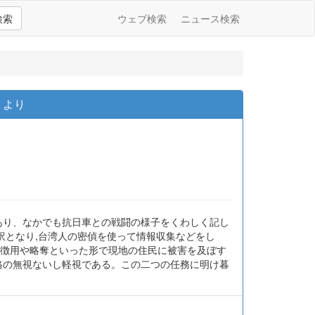
検索
ウェブ検索
ニュース検索
』より
であり、なかでも抗日車との戦闘の様子をくわしく記し
訳となり,台湾人の密偵を使って情報収集などをし
,徴用や略奪といった形で現地の住民に被害を及ぼす
格の無視ないし軽視である。この二つの任務に明け暮