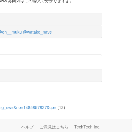
l9kkwRS 雰囲気はこの論文で分かりますよ。
@oh__muku
@watako_nave
0&lang_sw=&no=1485857827&cp=
(12)
ヘルプ
ご意見はこちら
TechTech Inc.