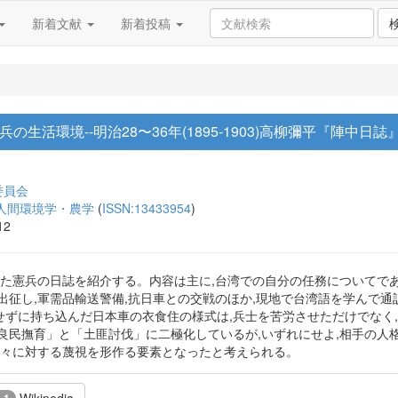
新着文献
新着投稿
生活環境--明治28〜36年(1895-1903)高柳彌平『陣中日誌
委員会
人間環境学・農学
(
ISSN:13433954
)
12
参加した憲兵の日誌を紹介する。内容は主に,台湾での自分の任務について
出征し,軍需品輸送警備,抗日車との交戦のほか,現地で台湾語を学んで通
ずに持ち込んだ日本車の衣食住の様式は,兵士を苦労させただけでなく
良民撫育」と「土匪討伐」に二極化しているが,いずれにせよ,相手の人
人々に対する蔑視を形作る要素となったと考えられる。