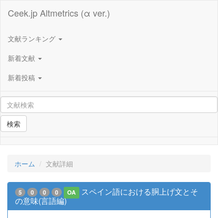
Ceek.jp Altmetrics (α ver.)
文献ランキング
新着文献
新着投稿
検索
ホーム
文献詳細
スペイン語における胴上げ文とそ
5
0
0
0
OA
の意味(言語編)