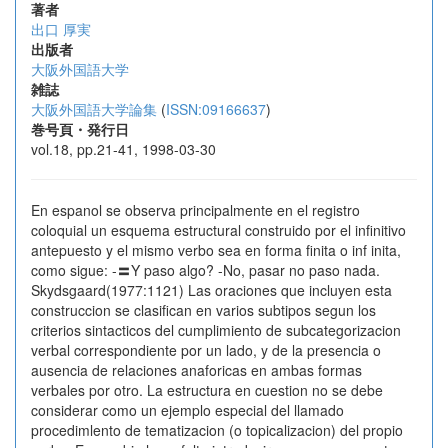
著者
出口 厚実
出版者
大阪外国語大学
雑誌
大阪外国語大学論集
(
ISSN:09166637
)
巻号頁・発行日
vol.18, pp.21-41, 1998-03-30
En espanol se observa principalmente en el registro
coloquial un esquema estructural construido por el infinitivo
antepuesto y el mismo verbo sea en forma finita o inf inita,
como sigue: -〓Y paso algo? -No, pasar no paso nada.
Skydsgaard(1977:1121) Las oraciones que incluyen esta
construccion se clasifican en varios subtipos segun los
criterios sintacticos del cumplimiento de subcategorizacion
verbal correspondiente por un lado, y de la presencia o
ausencia de relaciones anaforicas en ambas formas
verbales por otro. La estructura en cuestion no se debe
considerar como un ejemplo especial del llamado
procedimlento de tematizacion (o topicalizacion) del propio