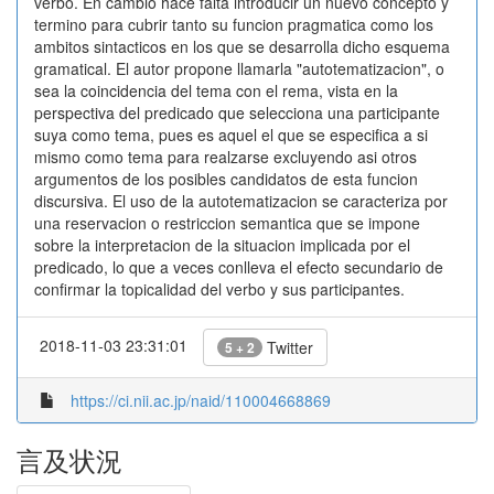
verbo. En cambio hace falta introducir un nuevo concepto y
termino para cubrir tanto su funcion pragmatica como los
ambitos sintacticos en los que se desarrolla dicho esquema
gramatical. El autor propone llamarla "autotematizacion", o
sea la coincidencia del tema con el rema, vista en la
perspectiva del predicado que selecciona una participante
suya como tema, pues es aquel el que se especifica a si
mismo como tema para realzarse excluyendo asi otros
argumentos de los posibles candidatos de esta funcion
discursiva. El uso de la autotematizacion se caracteriza por
una reservacion o restriccion semantica que se impone
sobre la interpretacion de la situacion implicada por el
predicado, lo que a veces conlleva el efecto secundario de
confirmar la topicalidad del verbo y sus participantes.
2018-11-03 23:31:01
Twitter
5 + 2
https://ci.nii.ac.jp/naid/110004668869
言及状況