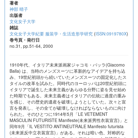
著者
神部 晴子
出版者
文化女子大学
雑誌
文化女子大学紀要 服装学・生活造形学研究
(
ISSN:0919780X
)
巻号頁・発行日
no.31, pp.51-64, 2000
1910年代、イタリア未来派画家ジャコモ・バッラ(Giacomo
Balla) は、当時のメンズスーツに革新的なアイデアを持ち込
み、19世紀初頭から続いていたメンズスーツの固定化したス
タイルの改革を試みた。同時代のヨーロッパは20世紀初頭に
イタリアで誕生した未来主義があらゆる分野に姿を見せ始め
た時期でもある。未来主義者はイタリアの伝統に過度の重み
を感じ、その歴史的遺産を破壊しようとしていた。次々と宣
言を発表し、その全てが破壊しなければならないものに向け
られた。そのひとつに1914年5月「LE VETEMENT
MASCULIN FUTURISTE Manifeste(未来派男性衣装宣言)」と
同年9月「IL VESTITO ANTINEUTRALE Manifesto futurista
(未来派反中立衣装宣言)」がある。それは暗い色、対称的な