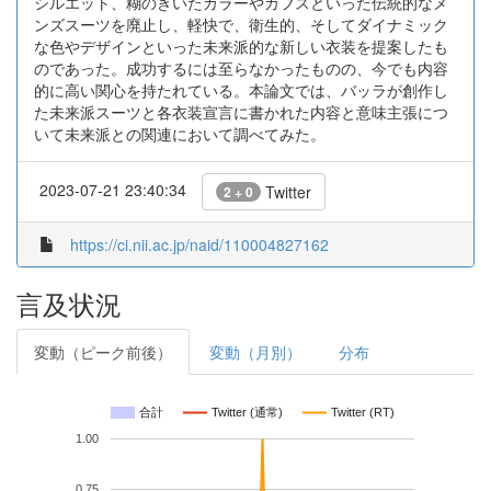
シルエット、糊のきいたカラーやカフスといった伝統的なメ
ンズスーツを廃止し、軽快で、衛生的、そしてダイナミック
な色やデザインといった未来派的な新しい衣装を提案したも
のであった。成功するには至らなかったものの、今でも内容
的に高い関心を持たれている。本論文では、バッラが創作し
た未来派スーツと各衣装宣言に書かれた内容と意味主張につ
いて未来派との関連において調べてみた。
2023-07-21 23:40:34
Twitter
2 + 0
https://ci.nii.ac.jp/naid/110004827162
言及状況
変動（ピーク前後）
変動（月別）
分布
合計
Twitter (通常)
Twitter (RT)
1.00
0.75