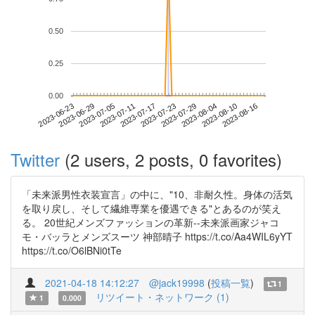
0.50
0.25
0.00
2023-08-10
2023-06-23
2023-07-11
2023-07-29
2023-08-16
2023-06-29
2023-07-17
2023-08-04
2023-07-05
2023-07-23
Twitter
(2 users, 2 posts, 0 favorites)
「未来派男性衣装宣言」の中に、"10、非耐久性。身体の活気
を取り戻し、そして繊維専業を優遇できる"とあるのが笑え
る。 20世紀メンズファッションの革新--未来派画家ジャコ
モ・バッラとメンズスーツ 神部晴子 https://t.co/Aa4WIL6yYT
https://t.co/O6lBNi0tTe
2021-04-18 14:12:27
@jack19998
(
投稿一覧
)
1
リツイート・ネットワーク (1)
1
0.000