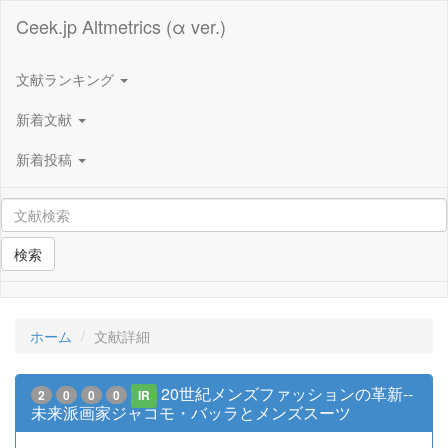
Ceek.jp Altmetrics (α ver.)
文献ランキング
新着文献
新着投稿
検索
ホーム
文献詳細
20世紀メンズファッションの革新--
2
0
0
0
IR
未来派画家ジャコモ・バッラとメンズスーツ