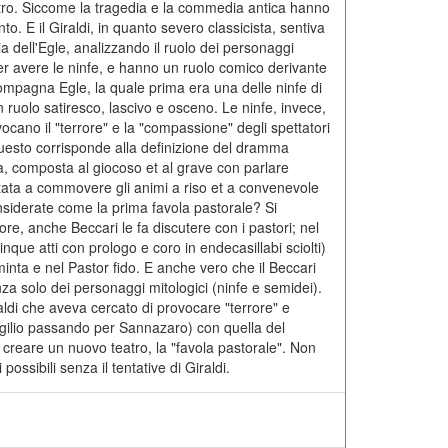
altro. Siccome la tragedia e la commedia antica hanno
o. E il Giraldi, in quanto severo classicista, sentiva
ia dell'Egle, analizzando il ruolo dei personaggi
ici per avere le ninfe, e hanno un ruolo comico derivante
 compagna Egle, la quale prima era una delle ninfe di
 ruolo satiresco, lascivo e osceno. Le ninfe, invece,
ano il "terrore" e la "compassione" degli spettatori
o questo corrisponde alla definizione del dramma
zza, composta al giocoso et al grave con parlare
tata a commovere gli animi a riso et a convenevole
considerate come la prima favola pastorale? Si
ore, anche Beccari le fa discutere con i pastori; nel
nque atti con prologo e coro in endecasillabi sciolti)
minta e nel Pastor fido. E anche vero che il Beccari
nza solo dei personaggi mitologici (ninfe e semidei).
iraldi che aveva cercato di provocare "terrore" e
rgilio passando per Sannazaro) con quella del
r creare un nuovo teatro, la "favola pastorale". Non
ssibili senza il tentative di Giraldi.