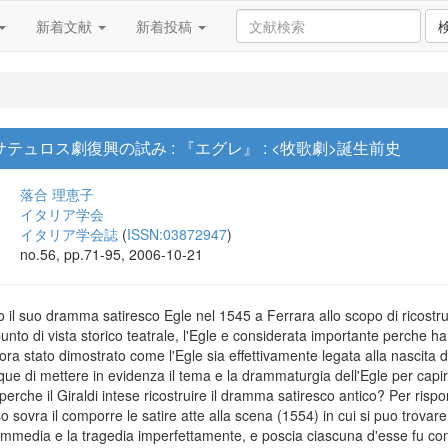
新着文献
新着投稿
テュロス劇復興の試み : 『エグレ』 : <牧歌劇>誕生前史
落合 理恵子
イタリア学会
イタリア学会誌
(
ISSN:03872947
)
no.56, pp.71-95, 2006-10-21
o il suo dramma satiresco Egle nel 1545 a Ferrara allo scopo di ricostru
nto di vista storico teatrale, l'Egle e considerata importante perche ha 
a stato dimostrato come l'Egle sia effettivamente legata alla nascita del
ue di mettere in evidenza il tema e la drammaturgia dell'Egle per capire 
 perche il Giraldi intese ricostruire il dramma satiresco antico? Per ris
 sovra il comporre le satire atte alla scena (1554) in cui si puo trovare 
 commedia e la tragedia imperfettamente, e poscia ciascuna d'esse fu c