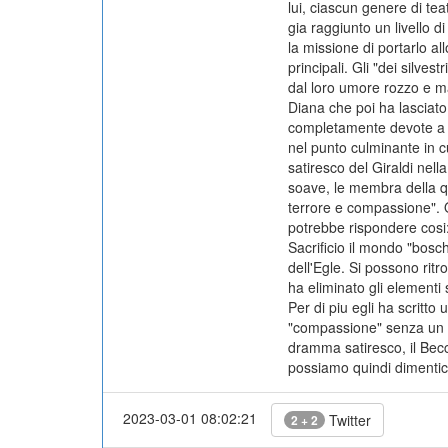
lui, ciascun genere di te
gia raggiunto un livello d
la missione di portarlo al
principali. Gli "dei silves
dal loro umore rozzo e ma
Diana che poi ha lasciato
completamente devote a Di
nel punto culminante in cu
satiresco del Giraldi nell
soave, le membra della q
terrore e compassione". Qu
potrebbe rispondere cosi: 
Sacrificio il mondo "bosch
dell'Egle. Si possono rit
ha eliminato gli elementi 
Per di piu egli ha scritto
"compassione" senza un li
dramma satiresco, il Becca
possiamo quindi dimenticar
2023-03-01 08:02:21
Twitter
2 + 2