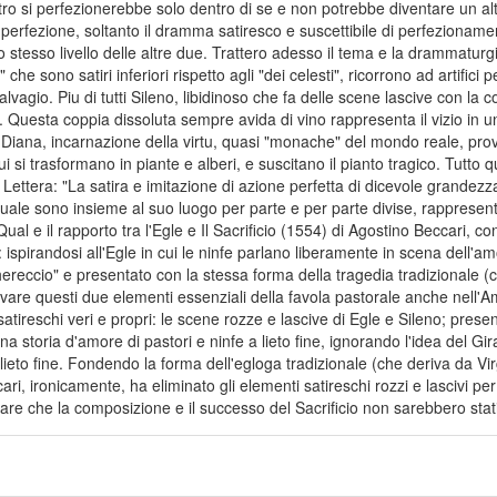
atro si perfezionerebbe solo dentro di se e non potrebbe diventare un 
i perfezione, soltanto il dramma satiresco e suscettibile di perfezionament
lo stesso livello delle altre due. Trattero adesso il tema e la drammaturg
tri" che sono satiri inferiori rispetto agli "dei celesti", ricorrono ad artif
lvagio. Piu di tutti Sileno, libidinoso che fa delle scene lascive con la
. Questa coppia dissoluta sempre avida di vino rappresenta il vizio in un
ana, incarnazione della virtu, quasi "monache" del mondo reale, provoc
i si trasformano in piante e alberi, e suscitano il pianto tragico. Tutt
a Lettera: "La satira e imitazione di azione perfetta di dicevole grande
uale sono insieme al suo luogo per parte e per parte divise, rappresen
al e il rapporto tra l'Egle e Il Sacrificio (1554) di Agostino Beccari, 
ispirandosi all'Egle in cui le ninfe parlano liberamente in scena dell'am
ereccio" e presentato con la stessa forma della tragedia tradizionale (ci
rovare questi due elementi essenziali della favola pastorale anche nell'A
satireschi veri e propri: le scene rozze e lascive di Egle e Sileno; prese
 una storia d'amore di pastori e ninfe a lieto fine, ignorando l'idea del G
eto fine. Fondendo la forma dell'egloga tradizionale (che deriva da Vi
ri, ironicamente, ha eliminato gli elementi satireschi rozzi e lascivi pe
e che la composizione e il successo del Sacrificio non sarebbero stati po