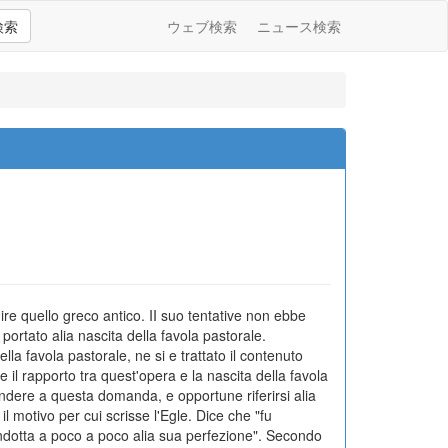
検索
ウェブ検索
ニュース検索
ire quello greco antico. II suo tentative non ebbe
portato alia nascita della favola pastorale.
la favola pastorale, ne si e trattato il contenuto
il rapporto tra quest'opera e la nascita della favola
pondere a questa domanda, e opportune riferirsi alia
il motivo per cui scrisse l'Egle. Dice che "fu
ondotta a poco a poco alia sua perfezione". Secondo