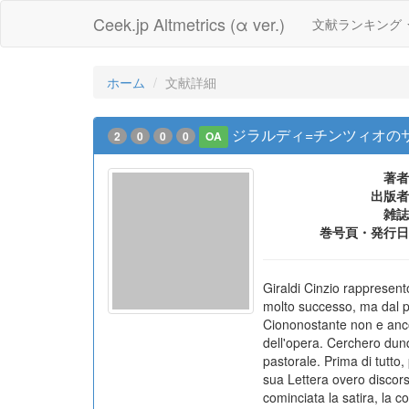
Ceek.jp Altmetrics (α ver.)
文献ランキング
ホーム
文献詳細
ジラルディ=チンツィオのサ
2
0
0
0
OA
著者
出版者
雑誌
巻号頁・発行日
Giraldi Cinzio rappresent
molto successo, ma dal pu
Ciononostante non e ancor
dell'opera. Cerchero dunq
pastorale. Prima di tutto,
sua Lettera overo discorso
cominciata la satira, la