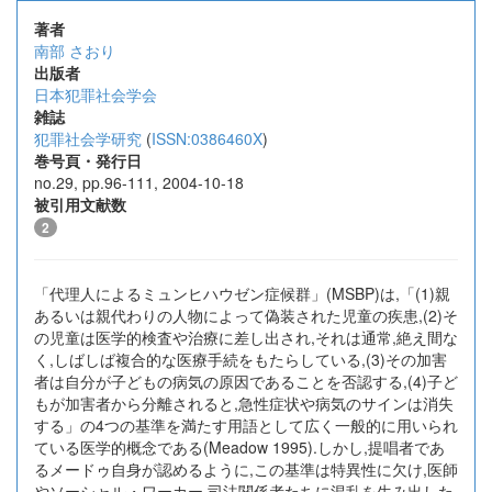
著者
南部 さおり
出版者
日本犯罪社会学会
雑誌
犯罪社会学研究
(
ISSN:0386460X
)
巻号頁・発行日
no.29, pp.96-111, 2004-10-18
被引用文献数
2
「代理人によるミュンヒハウゼン症候群」(MSBP)は,「(1)親
あるいは親代わりの人物によって偽装された児童の疾患,(2)そ
の児童は医学的検査や治療に差し出され,それは通常,絶え間な
く,しばしば複合的な医療手続をもたらしている,(3)その加害
者は自分が子どもの病気の原因であることを否認する,(4)子ど
もが加害者から分離されると,急性症状や病気のサインは消失
する」の4つの基準を満たす用語として広く一般的に用いられ
ている医学的概念である(Meadow 1995).しかし,提唱者であ
るメードゥ自身が認めるように,この基準は特異性に欠け,医師
やソーシャル・ワーカー,司法関係者たちに混乱を生み出した.