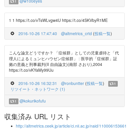
@w100eyes
1
1 1 https://t.co/vTsWLvgw4U https://t.co/4SKVbyR1ME
2016-10-26 17:47:40
@altmetrics_crtd
(
投稿一覧
)
こんな論文どうですか？ 「症候群」としての児童虐待と「代
理人によるミュンヒハウゼン症候群」 : 医学的「症候群」証
拠の意義と刑事裁判(II 自由論文)(南部 さおり),2004
https://t.co/vKYaMy99Uu
2016-10-26 16:32:31
@ronbuntter
(
投稿一覧
)
1
リツイート・ネットワーク (1)
@kokurikofufu
1
収集済み URL リスト
http://altmetrics.ceek.jp/article/ci.nii.ac.jp/naid/110006153661