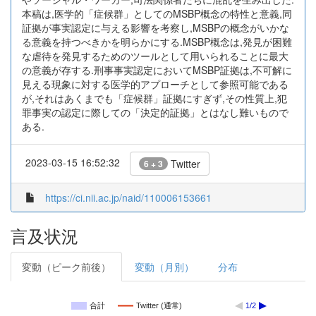
本稿は,医学的「症候群」としてのMSBP概念の特性と意義,同
証拠が事実認定に与える影響を考察し,MSBPの概念がいかな
る意義を持つべきかを明らかにする.MSBP概念は,発見が困難
な虐待を発見するためのツールとして用いられることに最大
の意義が存する.刑事事実認定においてMSBP証拠は,不可解に
見える現象に対する医学的アプローチとして参照可能である
が,それはあくまでも「症候群」証拠にすぎず,その性質上,犯
罪事実の認定に際しての「決定的証拠」とはなし難いもので
ある.
2023-03-15 16:52:32
Twitter
6 + 3
https://ci.nii.ac.jp/naid/110006153661
言及状況
変動（ピーク前後）
変動（月別）
分布
合計
Twitter (通常)
1/2