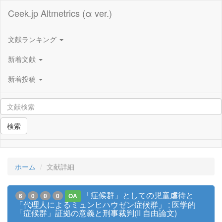
Ceek.jp Altmetrics (α ver.)
文献ランキング
新着文献
新着投稿
検索
ホーム
文献詳細
「症候群」としての児童虐待と
6
0
0
0
OA
「代理人によるミュンヒハウゼン症候群」 : 医学的
「症候群」証拠の意義と刑事裁判(II 自由論文)