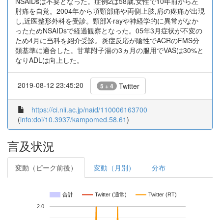
NSAIDsは不要となった。症例2は58歳,女性で10年前から左
肘痛を自覚。2004年から項頸部痛や両側上肢,肩の疼痛が出現
し,近医整形外科を受診。頸部X-rayや神経学的に異常がなか
ったためNSAIDsで経過観察となった。05年3月症状が不変の
ため4月に当科を紹介受診。炎症反応が陰性でACRのFMS分
類基準に適合した。甘草附子湯の3ヵ月の服用でVASは30%と
なりADLは向上した。
2019-08-12 23:45:20
Twitter
5 + 4
https://ci.nii.ac.jp/naid/110006163700
(
info:doi/10.3937/kampomed.58.61
)
言及状況
変動（ピーク前後）
変動（月別）
分布
合計
Twitter (通常)
Twitter (RT)
2.0