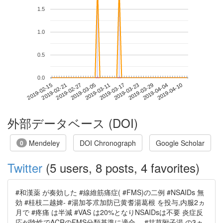
1.5
1.0
0.5
0.0
2019-04-04
2019-02-15
2019-03-05
2019-03-23
2019-04-10
2019-02-21
2019-03-11
2019-03-29
2019-02-27
2019-03-17
外部データベース (DOI)
Mendeley
DOI Chronograph
Google Scholar
0
Twitter
(5 users, 8 posts, 4 favorites)
#和漢薬 が奏効した #線維筋痛症( #FMS)の二例 #NSAIDs 無
効 #桂枝二越婢- #湯加苓朮加防已黄耆湯葛根 を投与,内服2ヵ
月で #疼痛 は半減 #VAS は20%となりNSAIDsは不要 炎症反
応が陰性でACRのFMS分類基準に適合。 #甘草附子湯 の3ヵ