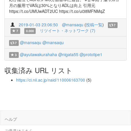
月の服用でVASは30%となりADLは向上 引用元
https://t.co/UMUwADT2UC https://t.co/ui38MFNMqZ
2019-01-03 23:06:50
@mansaqu
(
投稿一覧
)
7
リツイート・ネットワーク (7)
7
0.000
@mansaqu
@mansaqu
7
@ayutawakurahaha
@nigata55
@prototipe1
3
収集済み URL リスト
https://ci.nii.ac.jp/naid/110006163700
(5)
ヘルプ
ご意見はこちら