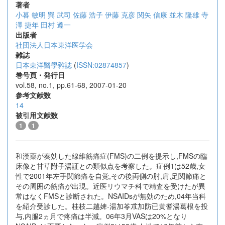
著者
小暮 敏明
巽 武司
佐藤 浩子
伊藤 克彦
関矢 信康
並木 隆雄
寺
澤 捷年
田村 遵一
出版者
社団法人日本東洋医学会
雑誌
日本東洋醫學雜誌
(
ISSN:02874857
)
巻号頁・発行日
vol.58, no.1, pp.61-68, 2007-01-20
参考文献数
14
被引用文献数
1
1
和漢薬が奏効した線維筋痛症(FMS)の二例を提示し,FMSの臨
床像と甘草附子湯証との類似点を考察した。症例1は52歳,女
性で2001年左手関節痛を自覚,その後両側の肘,肩,足関節痛と
その周囲の筋痛が出現。近医リウマチ科で精査を受けたが異
常はなくFMSと診断された。NSAIDsが無効のため,04年当科
を紹介受診した。桂枝二越婢-湯加苓朮加防已黄耆湯葛根を投
与,内服2ヵ月で疼痛は半減。06年3月VASは20%となり