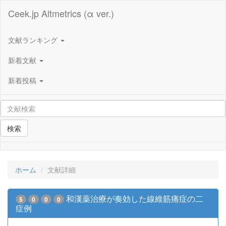
Ceek.jp Altmetrics (α ver.)
文献ランキング
新着文献
新着投稿
検索
ホーム
文献詳細
和漢薬治療が奏効した線維筋痛症の二
5
0
0
0
症例