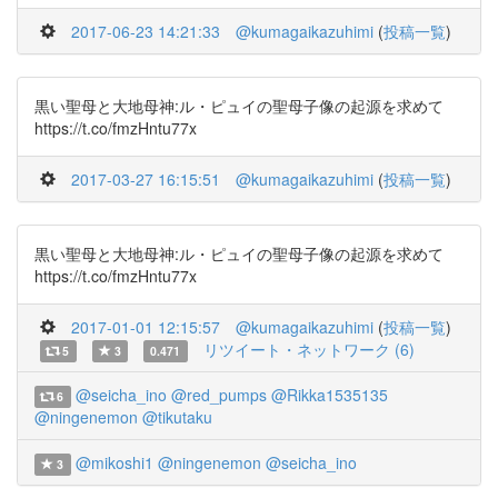
2017-06-23 14:21:33
@kumagaikazuhimi
(
投稿一覧
)
黒い聖母と大地母神:ル・ピュイの聖母子像の起源を求めて
https://t.co/fmzHntu77x
2017-03-27 16:15:51
@kumagaikazuhimi
(
投稿一覧
)
黒い聖母と大地母神:ル・ピュイの聖母子像の起源を求めて
https://t.co/fmzHntu77x
2017-01-01 12:15:57
@kumagaikazuhimi
(
投稿一覧
)
リツイート・ネットワーク (6)
5
3
0.471
@seicha_ino
@red_pumps
@Rikka1535135
6
@ningenemon
@tikutaku
@mikoshi1
@ningenemon
@seicha_ino
3