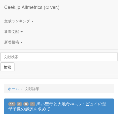
Ceek.jp Altmetrics (α ver.)
文献ランキング
新着文献
新着投稿
検索
ホーム
文献詳細
黒い聖母と大地母神--ル・ピュイの聖
11
0
0
0
母子像の起源を求めて