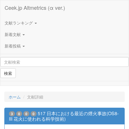
Ceek.jp Altmetrics (α ver.)
文献ランキング
新着文献
新着投稿
検索
ホーム
文献詳細
517 日本における最近の煙火事故(OS8-
3
0
0
0
III 花火に使われる科学技術)