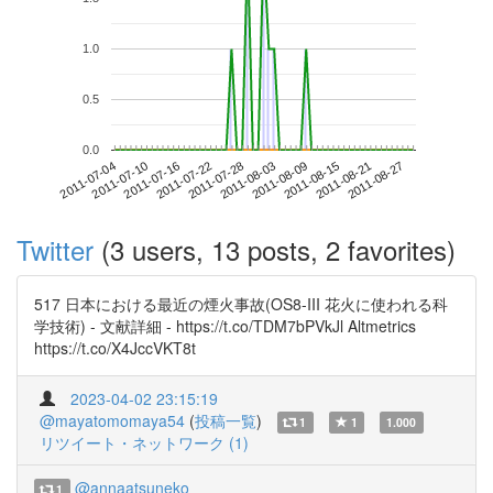
1.0
0.5
0.0
2011-08-21
2011-07-04
2011-07-22
2011-08-09
2011-08-27
2011-07-10
2011-07-28
2011-08-15
2011-07-16
2011-08-03
Twitter
(3 users, 13 posts, 2 favorites)
517 日本における最近の煙火事故(OS8-III 花火に使われる科
学技術) - 文献詳細 - https://t.co/TDM7bPVkJl Altmetrics
https://t.co/X4JccVKT8t
2023-04-02 23:15:19
@mayatomomaya54
(
投稿一覧
)
1
1
1.000
リツイート・ネットワーク (1)
@annaatsuneko
1