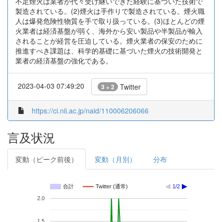
不足煙火は業者が代々受け継いできた経験に基づいた技術で
製造されている。(2)煙火は手作りで製造されている。煙火職
人は爆発危険性物質を手で取り扱っている。(3)ほとんどの煙
火業者は経済基盤が弱く、海外から安い製品や半製品が輸入
されることが経営を圧迫している。煙火業者の保安のために
推進すべき課題は、科学的基礎に基づいた煙火の技術開発と
業者の経済基盤の強化である。
2023-04-03 07:49:20
Twitter
3 + 2
https://ci.nii.ac.jp/naid/110006206066
言及状況
変動（ピーク前後）
変動（月別）
分布
合計
Twitter (通常)
1/2
2.0
1.5