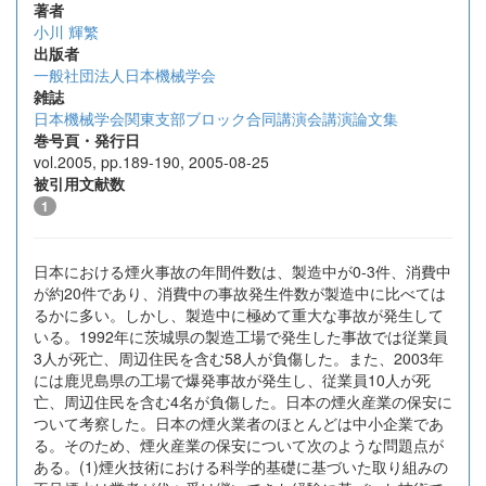
著者
小川 輝繁
出版者
一般社団法人日本機械学会
雑誌
日本機械学会関東支部ブロック合同講演会講演論文集
巻号頁・発行日
vol.2005, pp.189-190, 2005-08-25
被引用文献数
1
日本における煙火事故の年間件数は、製造中が0-3件、消費中
が約20件であり、消費中の事故発生件数が製造中に比べては
るかに多い。しかし、製造中に極めて重大な事故が発生して
いる。1992年に茨城県の製造工場で発生した事故では従業員
3人が死亡、周辺住民を含む58人が負傷した。また、2003年
には鹿児島県の工場で爆発事故が発生し、従業員10人が死
亡、周辺住民を含む4名が負傷した。日本の煙火産業の保安に
ついて考察した。日本の煙火業者のほとんどは中小企業であ
る。そのため、煙火産業の保安について次のような問題点が
ある。(1)煙火技術における科学的基礎に基づいた取り組みの