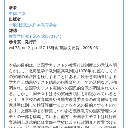
著者
中嶋 哲彦
出版者
一般社団法人日本教育学会
雑誌
教育学研究
(
ISSN:03873161
)
巻号頁・発行日
vol.75, no.2, pp.157-168[含 英語文要旨], 2008-06
本稿の目的は、全国学力テストの教育行政制度上の意味を明
らかにし、北海道学テ裁判最高裁判決(1976年)に照らしてそ
の実施の適法性を検討することにある。競争意識涵養による
学力向上効果やテスト結果の指導資料としての活用などが強
調され、全国学力テスト実施への国民的合意が調達されてい
る。しかし、同テストはその実施要領にも明記されていると
おり、各学校の教育成果や各地方教育委員会の教育施策を国
家基準に則って検証評価することを本来の目的とするもので
あり、文部科学省が構築しつつある義務教育の国家管理シス
テムの一部を構成している。他方、全国学力テストは現行教
育法制上形式的には文部科学省による行政調査と位置づける
ほかないが、最高裁学テ判決の判断基準に則ってその実施目