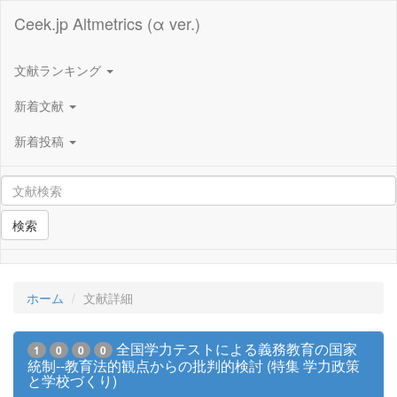
Ceek.jp Altmetrics (α ver.)
文献ランキング
新着文献
新着投稿
検索
ホーム
文献詳細
全国学力テストによる義務教育の国家
1
0
0
0
統制--教育法的観点からの批判的検討 (特集 学力政策
と学校づくり)