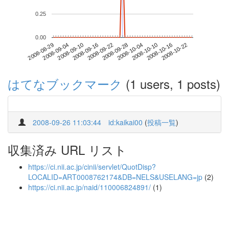
0.25
0.00
2008-10-16
2008-08-29
2008-09-16
2008-10-04
2008-10-22
2008-09-04
2008-09-22
2008-10-10
2008-09-10
2008-09-28
はてなブックマーク
(1 users, 1 posts)
2008-09-26 11:03:44
id:kaikai00
(
投稿一覧
)
収集済み URL リスト
https://ci.nii.ac.jp/cinii/servlet/QuotDisp?
LOCALID=ART0008762174&DB=NELS&USELANG=jp
(2)
https://ci.nii.ac.jp/naid/110006824891/
(1)