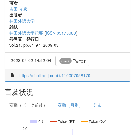
著者
吉田 光宏
出版者
神田外語大学
雑誌
神田外語大学紀要
(
ISSN:09175989
)
巻号頁・発行日
vol.21, pp.61-97, 2009-03
2023-04-02 14:52:04
Twitter
5 + 7
https://ci.nii.ac.jp/naid/110007058170
言及状況
変動（ピーク前後）
変動（月別）
分布
合計
Twitter (RT)
Twitter (Bot)
2.0