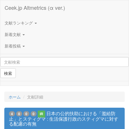
Ceek.jp Altmetrics (α ver.)
文献ランキング
新着文献
新着投稿
検索
ホーム
文献詳細
日本の公的扶助における「濫給防
4
0
0
0
IR
止」とスティグマ : 生活保護行政のスティグマに対す
る配慮の有無