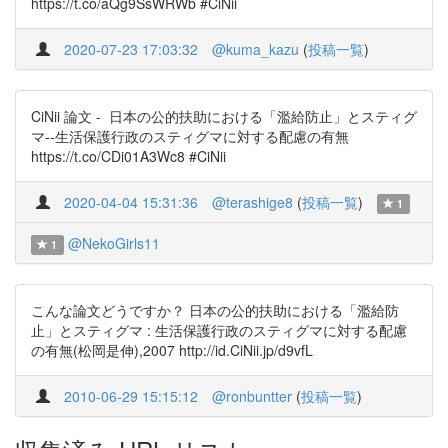
https://t.co/aQg9SsWRWb #CiNii
2020-07-23 17:03:32
@kuma_kazu
(
投稿一覧
)
CiNii 論文 - 日本の公的扶助における「濫給防止」とスティグ
マ--生活保護行政のスティグマに対する配慮の有無
https://t.co/CDi01A3Wc8 #CiNii
2020-04-04 15:31:36
@terashige8
(
投稿一覧
)
1
@NekoGirls11
1
こんな論文どうですか？ 日本の公的扶助における「濫給防
止」とスティグマ : 生活保護行政のスティグマに対する配慮
の有無(松岡是伸),2007 http://id.CiNii.jp/d9vfL
2010-06-29 15:15:12
@ronbuntter
(
投稿一覧
)