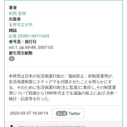
著者
松岡 是伸
出版者
名寄市立大学
雑誌
紀要
(
ISSN:18817440
)
巻号頁・発行日
vol.1, pp.69-89, 2007-03
被引用文献数
1
本研究は日本の生活保護行政の「濫給防止」的制度運用が、
生活保護制度にスティグマを付随させたことを明らかにす
る。そのために生活保護行政(主に監査)に着目し,その制度運
用について戦後から1990年代までを議論の俎上にあげ,分析・
検討・記述等を行った。
2023-03-07 16:00:14
Twitter
4 + 3