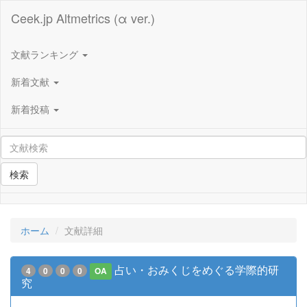
Ceek.jp Altmetrics (α ver.)
文献ランキング
新着文献
新着投稿
検索
ホーム
文献詳細
占い・おみくじをめぐる学際的研
4
0
0
0
OA
究