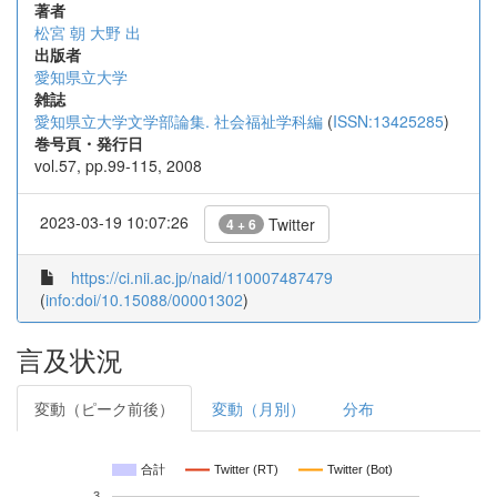
著者
松宮 朝
大野 出
出版者
愛知県立大学
雑誌
愛知県立大学文学部論集. 社会福祉学科編
(
ISSN:13425285
)
巻号頁・発行日
vol.57, pp.99-115, 2008
2023-03-19 10:07:26
Twitter
4 + 6
https://ci.nii.ac.jp/naid/110007487479
(
info:doi/10.15088/00001302
)
言及状況
変動（ピーク前後）
変動（月別）
分布
合計
Twitter (RT)
Twitter (Bot)
3