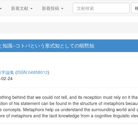
新着文献
新着投稿
知識--コトバという形式知としての暗黙知
科学論集
(
ISSN:04958012
)
0-02-24
hing behind that we could not tell, and its reception must rely on it th
on of his statement can be found in the structure of metaphors becaus
 the concepts. Metaphors help us understand the surrounding world and a
re of metaphors and the tacit knowledge from a cognitive linguistic vie