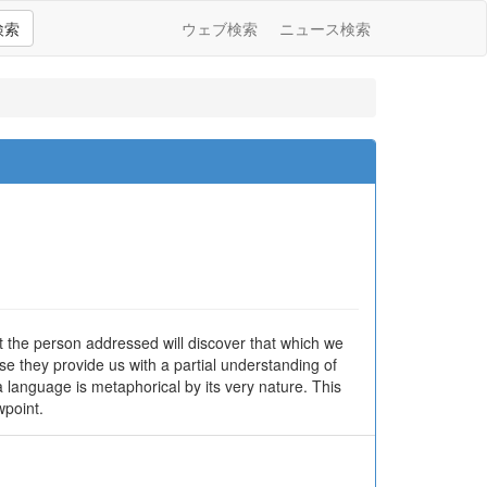
検索
ウェブ検索
ニュース検索
at the person addressed will discover that which we
e they provide us with a partial understanding of
 language is metaphorical by its very nature. This
wpoint.