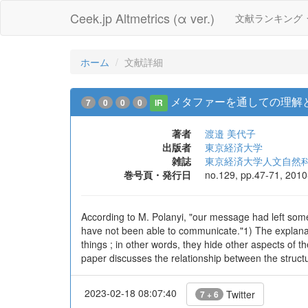
Ceek.jp Altmetrics (α ver.)
文献ランキング
ホーム
文献詳細
メタファーを通しての理解と
7
0
0
0
IR
著者
渡邉 美代子
出版者
東京経済大学
雑誌
東京経済大学人文自然
巻号頁・発行日
no.129, pp.47-71, 201
According to M. Polanyi, "our message had left somet
have not been able to communicate."1) The explanati
things ; in other words, they hide other aspects of
paper discusses the relationship between the structu
2023-02-18 08:07:40
Twitter
7 + 6