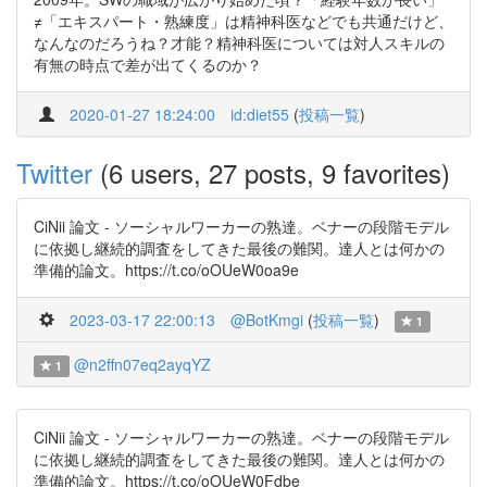
≠「エキスパート・熟練度」は精神科医などでも共通だけど、
なんなのだろうね？才能？精神科医については対人スキルの
有無の時点で差が出てくるのか？
2020-01-27 18:24:00
id:diet55
(
投稿一覧
)
Twitter
(6 users, 27 posts, 9 favorites)
CiNii 論文 - ソーシャルワーカーの熟達。ベナーの段階モデル
に依拠し継続的調査をしてきた最後の難関。達人とは何かの
準備的論文。https://t.co/oOUeW0oa9e
2023-03-17 22:00:13
@BotKmgi
(
投稿一覧
)
1
@n2ffn07eq2ayqYZ
1
CiNii 論文 - ソーシャルワーカーの熟達。ベナーの段階モデル
に依拠し継続的調査をしてきた最後の難関。達人とは何かの
準備的論文。https://t.co/oOUeW0Fdbe