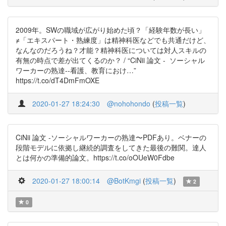
2009年。SWの職域が広がり始めた頃？「経験年数が長い」
≠「エキスパート・熟練度」は精神科医などでも共通だけど、
なんなのだろうね？才能？精神科医については対人スキルの
有無の時点で差が出てくるのか？ / “CiNii 論文 - ソーシャル
ワーカーの熟達--看護、教育におけ…”
https://t.co/dT4DmFmOXE
2020-01-27 18:24:30
@nohohondo
(
投稿一覧
)
CiNii 論文 -ソーシャルワーカーの熟達〜PDFあり。ベナーの
段階モデルに依拠し継続的調査をしてきた最後の難関。達人
とは何かの準備的論文。https://t.co/oOUeW0Fdbe
2020-01-27 18:00:14
@BotKmgi
(
投稿一覧
)
2
0