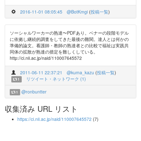
2016-11-01 08:05:45
@BotKmgi
(
投稿一覧
)
ソーシャルワーカーの熟達〜PDFあり。ベナーの段階モデル
に依拠し継続的調査をしてきた最後の難関。達人とは何かの
準備的論文。看護師・教師の熟達者との比較で福祉は実践共
同体の拡散が熟達の措定を難しくしている。
http://ci.nii.ac.jp/naid/110007645572
2011-06-11 22:37:21
@kuma_kazu
(
投稿一覧
)
リツイート・ネットワーク (1)
1
@ronbuntter
1
収集済み URL リスト
https://ci.nii.ac.jp/naid/110007645572
(7)