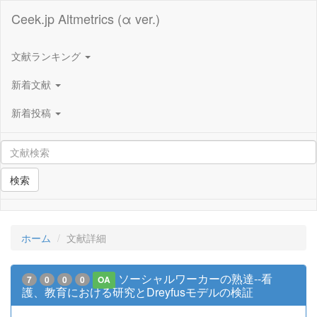
Ceek.jp Altmetrics (α ver.)
文献ランキング
新着文献
新着投稿
検索
ホーム
文献詳細
ソーシャルワーカーの熟達--看
7
0
0
0
OA
護、教育における研究とDreyfusモデルの検証