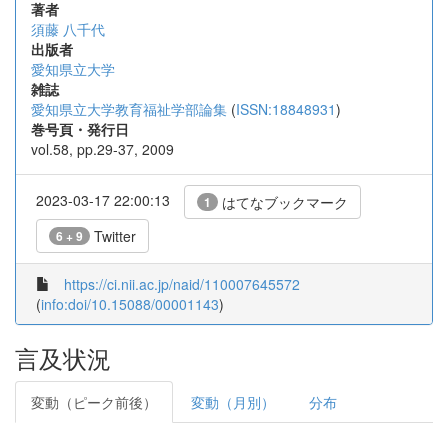
著者
須藤 八千代
出版者
愛知県立大学
雑誌
愛知県立大学教育福祉学部論集
(
ISSN:18848931
)
巻号頁・発行日
vol.58, pp.29-37, 2009
2023-03-17 22:00:13
はてなブックマーク
1
Twitter
6 + 9
https://ci.nii.ac.jp/naid/110007645572
(
info:doi/10.15088/00001143
)
言及状況
変動（ピーク前後）
変動（月別）
分布