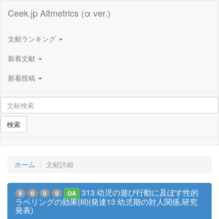
Ceek.jp Altmetrics (α ver.)
文献ランキング
新着文献
新着投稿
検索
ホーム
文献詳細
313 幼児の遊び行動に及ぼす性的
9
0
0
0
OA
ラベリングの効果(III)(発達13 幼児期の対人関係,研究
発表)