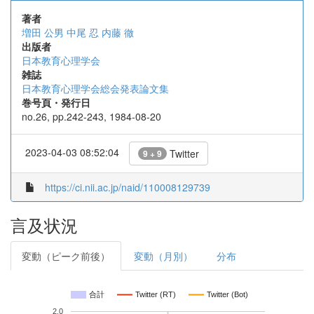
著者
増田 公男
中尾 忍
内藤 徹
出版者
日本教育心理学会
雑誌
日本教育心理学会総会発表論文集
巻号頁・発行日
no.26, pp.242-243, 1984-08-20
2023-04-03 08:52:04
Twitter
9 + 9
https://ci.nii.ac.jp/naid/110008129739
言及状況
変動（ピーク前後）
変動（月別）
分布
合計
Twitter (RT)
Twitter (Bot)
2.0