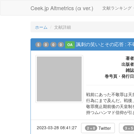
Ceek.jp Altmetrics (α ver.)
文献ランキング
ホーム
文献詳細
諷刺の笑いとその応答 : 不敬
5
0
0
0
OA
著者
出版者
雑誌
巻号頁・発行日
戦前にあった不敬罪は天
行為にまで及んだ。戦後
敬罪廃止期前後の天皇制
持つムハンマド信仰が引
2023-03-28 08:41:27
Twitter
2 + 0
3 + 5