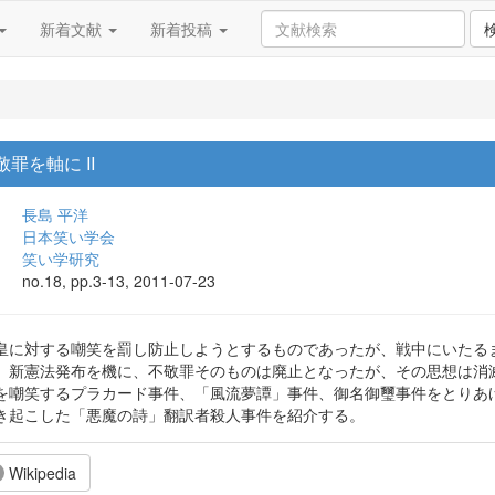
新着文献
新着投稿
罪を軸に II
長島 平洋
日本笑い学会
笑い学研究
no.18, pp.3-13, 2011-07-23
皇に対する嘲笑を罰し防止しようとするものであったが、戦中にいたる
、新憲法発布を機に、不敬罪そのものは廃止となったが、その思想は消
を嘲笑するプラカード事件、「風流夢譚」事件、御名御璽事件をとりあ
き起こした「悪魔の詩」翻訳者殺人事件を紹介する。
Wikipedia